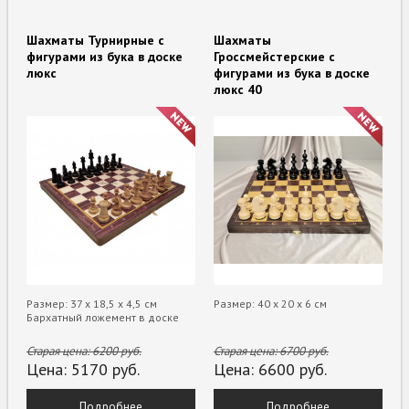
Шахматы Турнирные с
Шахматы
фигурами из бука в доске
Гроссмейстерские с
люкс
фигурами из бука в доске
люкс 40
Размер: 37 х 18,5 х 4,5 см
Размер: 40 х 20 х 6 см
Бархатный ложемент в доске
Старая цена:
6200
руб.
Старая цена:
6700
руб.
Цена:
5170
руб.
Цена:
6600
руб.
Подробнее
Подробнее