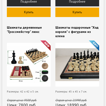
Подробнее
Подробнее
Купить
Купить
Шахматы деревянные
Шахматы подарочные "Ход
"Гроссмейстер" люкс
короля" с фигурами из
клена
Размеры: 42 x 42 x 5 см.
Размеры: 45 x 45 x 7 см.
Старая цена:
9500
руб.
Старая цена:
21990
руб.
Цена:
7800
руб.
Цена:
18990
руб.