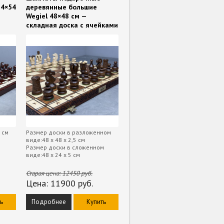
54×54
деревянные большие
Wegiel 48×48 см —
складная доска с ячейками
5 см
Размер доски в разложенном
виде:48 х 48 х 2,5 см
Размер доски в сложенном
виде:48 х 24 х 5 см
Старая цена:
12450
руб.
Цена:
11900
руб.
ь
Подробнее
Купить