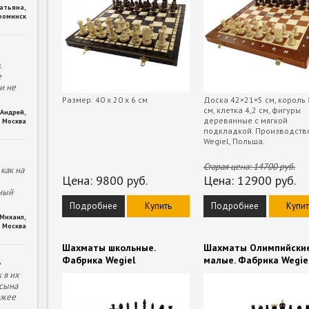
Татьяна
,
фоминск
.
е
и не
Размер: 40 х 20 х 6 см
Доска 42×21×5 см, король 
см, клетка 4,2 см, фигуры
Андрей
,
деревянные с мягкой
Москва
подкладкой. Производств
Wegiel, Польша.
Старая цена:
14700
руб.
как на
Цена:
9800
руб.
Цена:
12900
руб.
ный
Подробнее
Купить
Подробнее
Купит
Михаил
,
Москва
Шахматы школьные.
Шахматы Олимпийски
Фабрика Wegiel
малые. Фабрика Wegie
е
 я их
 сына
ожее