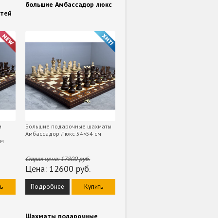
—
большие Амбассадор люкс
етей
м
Большие подарочные шахматы
Амбассадор Люкс 54×54 см
см
Старая цена:
17800
руб.
Цена:
12600
руб.
ь
Подробнее
Купить
Шахматы подарочные