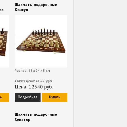
Шахматы подарочные
ор
Консул
Размер: 48 х 24 х 5 см
Старая цена:
14900
руб.
Цена:
12540
руб.
ь
Подробнее
Купить
Шахматы подарочные
з
Сенатор