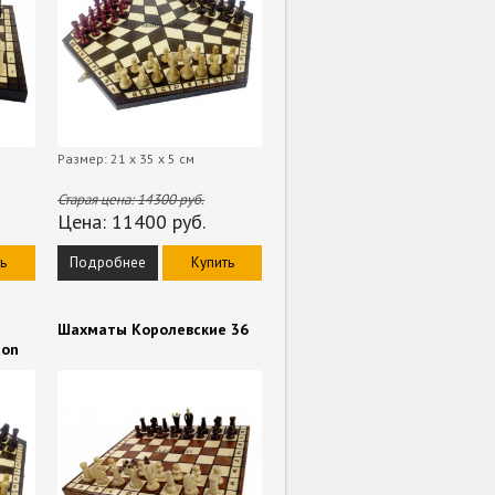
Размер: 21 х 35 х 5 см
Старая цена:
14300
руб.
Цена:
11400
руб.
ь
Подробнее
Купить
Шахматы Королевские 36
don