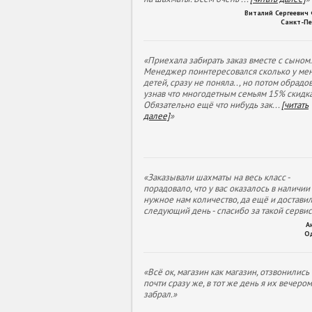
Виталий Сергеевич
Санкт-Пе
«Приехала забирать заказ вместе с сыном.
Менеджер поинтересовался сколько у ме
детей, сразу не поняла.., но потом обрадов
узнав что многодетным семьям 15% скидка
Обязательно ещё что нибудь зак
...
[читать
далее]
»
«Заказывали шахматы на весь класс -
порадовало, что у вас оказалось в наличии
нужное нам количество, да ещё и доставил
следующий день - спасибо за такой сервис
А
О
«Всё ок, магазин как магазин, отзвонились
почти сразу же, в тот же день я их вечеро
забрал.»