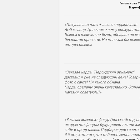
Голованова 
Наро-
«Покупал шахматы + шашки подарочные
Амбассадор. Цена ниже чем у конкурентов
Шашек в наличии не было, обещали позж
бесплатно привезти. Но меня как бы шашк
интересовали.»
«Заказал нарды "Персидский орнамент"
доставили уже на следующий день! Товар- 
фото с сайта! Ни какого обмана.
Нарды сделаны очень качественно. Отлич
магазин, советую!!!!»
«Заказал комплект фигур Гроссмейстер, н
ожидал что фигуры будут ровно такими как
себе и представлял. Подбирал для своего
3.5 лет, хотелось, что то более менее пох
на шахматы. Всем очень
...
[читать далее]
»