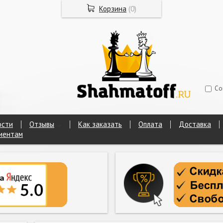
Корзина
(
0
)
Со
ости
Отзывы
Как заказать
Оплата
Доставка
иентам