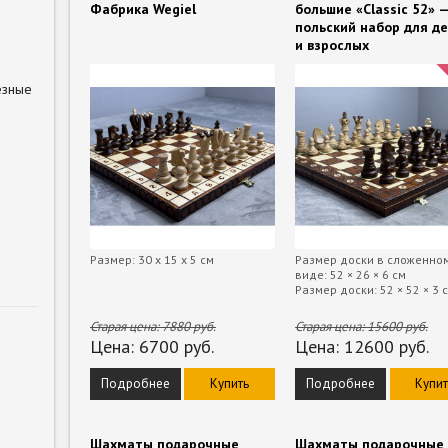
Фабрика Wegiel
большие «Classic 52» 
польский набор для д
и взрослых
езные
Размер: 30 х 15 х 5 см
Размер доски в сложенно
виде: 52 × 26 × 6 см
Размер доски: 52 × 52 × 3 
Старая цена:
7880
руб.
Старая цена:
15600
руб.
Цена:
6700
руб.
Цена:
12600
руб.
Подробнее
Купить
Подробнее
Купит
Шахматы подарочные
Шахматы подарочные