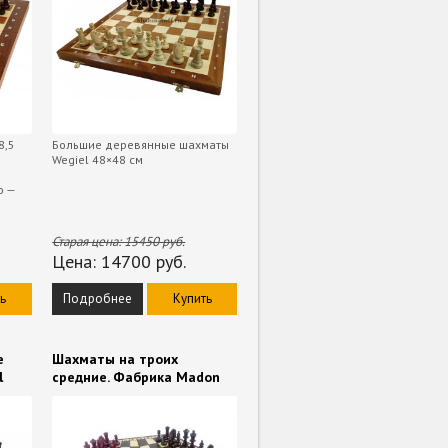
8,5
Большие деревянные шахматы
Wegiel 48×48 см
о —
Старая цена:
15450
руб.
Цена:
14700
руб.
ь
Подробнее
Купить
е
Шахматы на троих
l
средние. Фабрика Madon