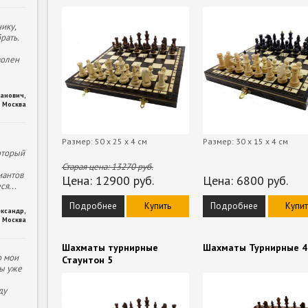
ику,
рать.
волен
ханович
,
Москва
Размер: 50 х 25 х 4 см
Размер: 30 х 15 х 4 см
оторый
Старая цена:
13270
руб.
иантов
Цена:
12900
руб.
Цена:
6800
руб.
еся
...
Подробнее
Купить
Подробнее
Купит
ександр
,
Москва
Шахматы турнирные
Шахматы Турнирные 4
о мои
Стаунтон 5
ы уже
ду