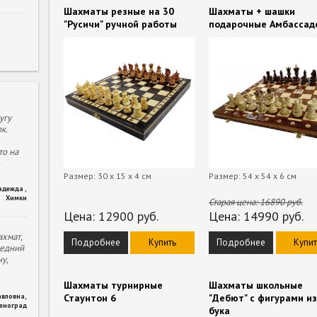
Шахматы резные на 30
Шахматы + шашки
"Русичи" ручной работы
подарочные Амбассад
угу
к.
то на
Размер: 30 х 15 х 4 см
Размер: 54 х 54 х 6 см
адежда
,
Химки
Старая цена:
16890
руб.
Цена:
12900
руб.
Цена:
14990
руб.
хмат,
Подробнее
Купить
Подробнее
Купит
ледний
у,
Шахматы турнирные
Шахматы школьные
авловна
,
Стаунтон 6
"Дебют" с фигурами и
леноград
бука