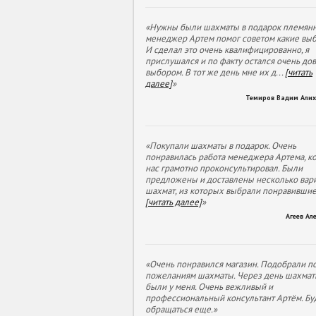
«Нужны были шахматы в подарок племянн
менеджер Артем помог советом какие выб
И сделал это очень квалифицированно, я
прислушался и по факту остался очень до
выбором. В тот же день мне их д
...
[читать
далее]
»
Темиров Вадим Али
«Покупали шахматы в подарок. Очень
понравилась работа менеджера Артема, к
нас грамотно проконсультировал. Были
предложены и доставлены несколько вар
шахмат, из которых выбрали понравивши
[читать далее]
»
Агеев Ал
«Очень понравился магазин. Подобрали п
пожеланиям шахматы. Через день шахмат
были у меня. Очень вежливый и
профессиональный консультант Артём. Бу
обращаться еще.»