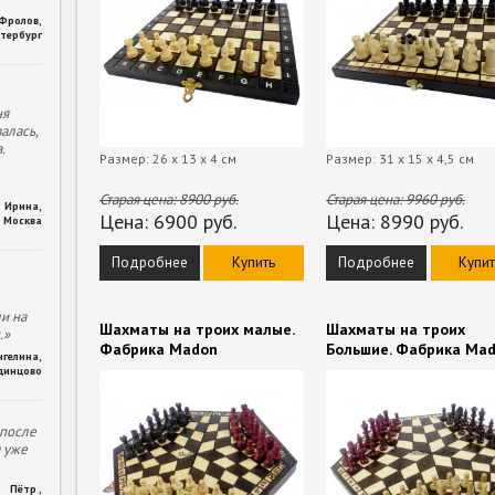
 Фролов
,
тербург
ня
алась,
.
Размер: 26 х 13 х 4 см
Размер: 31 х 15 х 4,5 см
Старая цена:
8900
руб.
Старая цена:
9960
руб.
Ирина
,
Цена:
6900
руб.
Цена:
8990
руб.
Москва
Подробнее
Купить
Подробнее
Купит
и на
Шахматы на троих малые.
Шахматы на троих
.»
Фабрика Madon
Большие. Фабрика Ma
нгелина
,
динцово
 после
м уже
Пётр
,