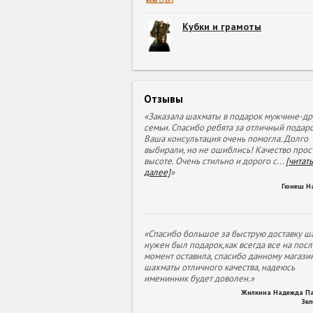
Кубки и грамоты
Отзывы
«Заказала шахматы в подарок мужчине-др
семьи. Спасибо ребята за отличный подаро
Ваша консультация очень помогла. Долго
выбирали, но не ошиблись! Качество прос
высоте. Очень стильно и дорого с
...
[читать
далее]
»
Гюнеш Н
«Спасибо большое за быструю доставку ша
нужен был подарок,как всегда все на пос
момент оставила, спасибо данному магазин
шахматы отличного качества, надеюсь
именинник будет доволен.»
Жилкина Надежда П
Зе