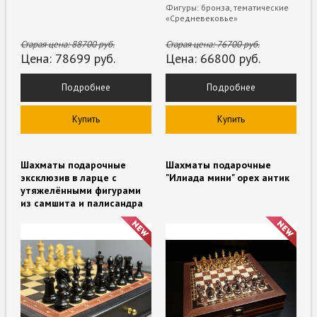
Фигуры: бронза, тематические
«Средневековье»
Старая цена:
88700
руб.
Старая цена:
76700
руб.
Цена:
78699
руб.
Цена:
66800
руб.
Подробнее
Подробнее
Купить
Купить
Шахматы подарочные
Шахматы подарочные
эксклюзив в ларце с
"Илиада мини" орех антик
утяжелёнными фигурами
из самшита и палисандра