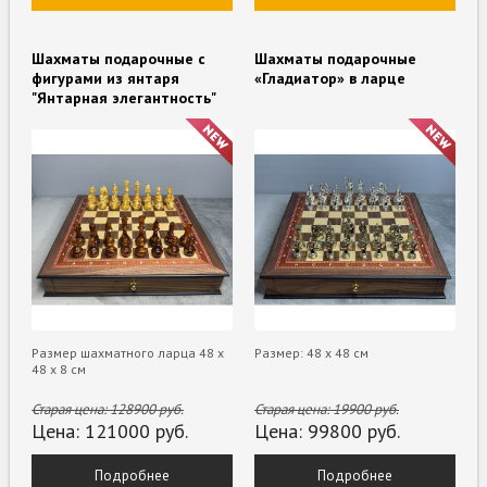
Шахматы подарочные с
Шахматы подарочные
фигурами из янтаря
«Гладиатор» в ларце
"Янтарная элегантность"
Размер шахматного ларца 48 х
Размер: 48 х 48 см
48 х 8 см
Старая цена:
128900
руб.
Старая цена:
19900
руб.
Цена:
121000
руб.
Цена:
99800
руб.
Подробнее
Подробнее