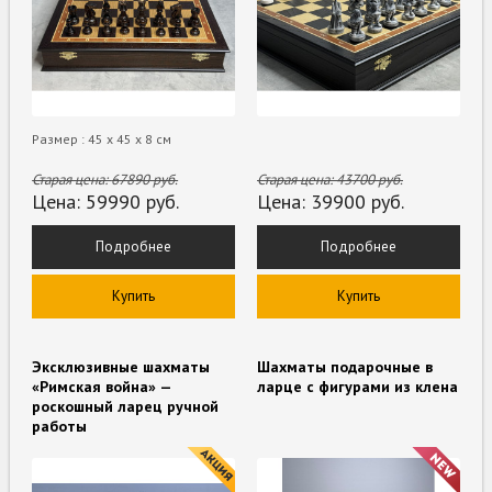
Размер : 45 х 45 х 8 см
Старая цена:
67890
руб.
Старая цена:
43700
руб.
Цена:
59990
руб.
Цена:
39900
руб.
Подробнее
Подробнее
Купить
Купить
Эксклюзивные шахматы
Шахматы подарочные в
«Римская война» —
ларце с фигурами из клена
роскошный ларец ручной
работы