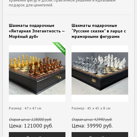
хранения фигур и доски. Практичное решение и идеальный
подарок для ценителей.
Шахматы подарочные
Шахматы подарочные
«Янтарная Элегантность —
“Русские сказки” в ларце с
Морёный дуб»
мраморными фигурами
Размер : 47 х 47 см
Размер : 45 х 45 х 8 см
Старая цена:
128000
руб.
Старая цена:
42990
руб.
Цена:
121000
руб.
Цена:
39990
руб.