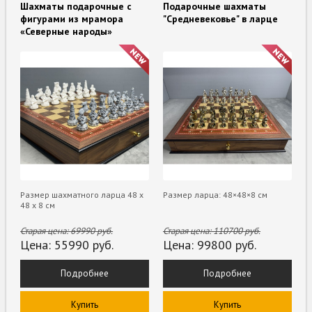
Шахматы подарочные с
Подарочные шахматы
фигурами из мрамора
"Средневековье" в ларце
«Северные народы»
Размер шахматного ларца 48 х
Размер ларца: 48×48×8 см
48 х 8 см
Старая цена:
69990
руб.
Старая цена:
110700
руб.
Цена:
55990
руб.
Цена:
99800
руб.
Подробнее
Подробнее
Купить
Купить