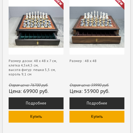
Размер доски: 48 х 48 х 7 см,
Размер : 48 х 48
клетка 4,5х4,5 см,
высота фигур: пешка 5,5 см,
король 9,1 см
Старая цена:
76700
руб.
Старая цена:
59990
руб.
Цена:
69900
руб.
Цена:
55900
руб.
Подробнее
Подробнее
Купить
Купить