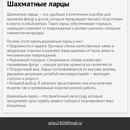
Шахматные ларцы
Шахматные ларцы — это удобные и эстетичные коробки для
хранения фигур и досок, которые превращают процесс подготовки
к игре в особый ритуал. Такие ларцы обеспечивают порядок,
защищают комплект от повреждений и делают шахматы стильным
элементом интерьера.
Почему стоит купить шахматный ларец у нас?
• Надёжность и защита. Прочные стенки, качественные замки и
аккуратная отделка сохраняют ваши шахматы от пыли, влаги и
механических повреждений.
• Идеальный порядок. Специальные секции исключают
смешивание фигур — каждая деталь хранится на своём месте.
• Подарочный вид. Ларцы изготавливаются из массива дерева,
украшены рисунками, резьбой или инкрустацией — выглядят
статусно и дорого.
• Большой выбор. В каталоге представлены как классические
модели, так и премиальные изделия ручной работы.
Шахматный ларец — это практичный аксессуар, который
продлевает срок службы вашего набора и подчёркивает вкус
владельца.
artes2404@mail.ru