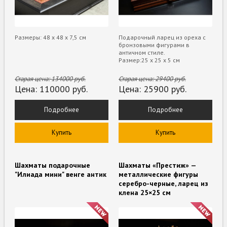
Размеры: 48 x 48 х 7,5 см
Подарочный ларец из ореха с
бронзовыми фигурами в
античном стиле.
Размер:25 х 25 х 5 см
Старая цена:
134000
руб.
Старая цена:
29400
руб.
Цена:
110000
руб.
Цена:
25900
руб.
Подробнее
Подробнее
Купить
Купить
Шахматы подарочные
Шахматы «Престиж» —
"Илиада мини" венге антик
металлические фигуры
серебро-черные, ларец из
клена 25×25 см