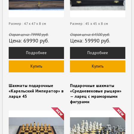
Размер : 47 х 47 х 8 см
Размер : 45 х 45 х 8 см
Старая цена:
79990
руб.
Старая цена:
64500
руб.
Цена:
69990
руб.
Цена:
59990
руб.
Подробнее
Подробнее
Купить
Купить
Шахматы подарочные
Подарочные шахматы
«Карельский Император» в
«Средневековые рыцари»
ларце 45
— ларец с мраморными
фигурами