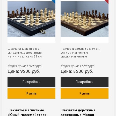
Шахматы-шашки 2 в 1,
Размер шахмат: 39 х 39 см,
складные, деревянные,
фигуры магнитные
магнитные, ясень 39 см.
шашки магнитные
Старая цена:
11600
руб.
Старая цена:
11290
руб.
Цена:
9500
руб.
Цена:
8500
руб.
Подробнее
Подробнее
Купить
Купить
Шахматы магнитные
Шахматы дорожные
«Юный гроссмейстер»
деревянные Мадон