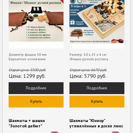
Диаметр фишки 30 мм
Размер: 50 х 25 х 4 см
Бархатное основание
Фишки ручная роспись
Старая цена:
3500
руб.
Старая цена:
6670
руб.
Цена:
1299
руб.
Цена:
5790
руб.
Подробнее
Подробнее
Купить
Купить
Шахматы + шашки
Шахматы "Юниор"
"Золотой дебют"
утяжелённые в доске люкс