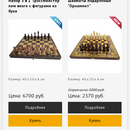
Набор 3 в 1 "Гроссмейстер"
Шахматы подарочные
new венге с фигурами из
"Орнамент"
бука
Размер: 40 х 20 х 6 см
Размер: 40 х 20 х 4 см
Старая цена:
3000
руб.
Цена:
6700
руб.
Цена:
2370
руб.
Подробнее
Подробнее
Купить
Купить