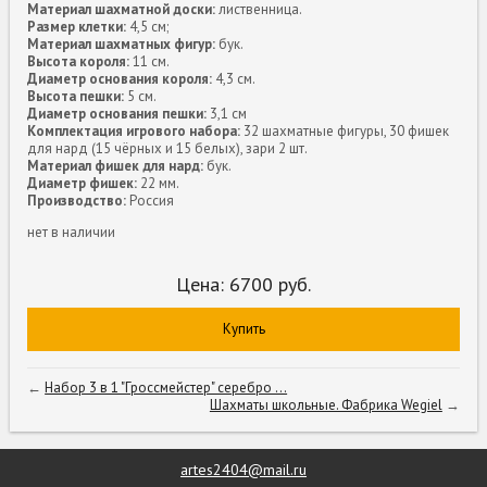
Материал шахматной доски:
лиственница.
Размер клетки:
4,5 см;
Материал шахматных фигур:
бук.
Высота короля:
11 см.
Диаметр основания короля:
4,3 см.
Высота пешки:
5 см.
Диаметр основания пешки:
3,1 см
Комплектация игрового набора:
32 шахматные фигуры, 30 фишек
для нард (15 чёрных и 15 белых), зари 2 шт.
Материал фишек для нард:
бук.
Диаметр фишек:
22 мм.
Производство:
Россия
нет в наличии
Цена:
6700
руб.
Купить
←
Набор 3 в 1 "Гроссмейстер" серебро ...
Шахматы школьные. Фабрика Wegiel
→
artes2404@mail.ru