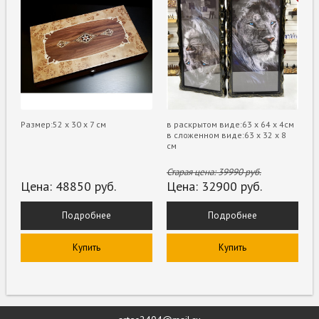
Размер:52 х 30 х 7 см
в раскрытом виде:63 х 64 х 4см
в сложенном виде:63 х 32 х 8
см
Старая цена:
39990
руб.
Цена:
48850
руб.
Цена:
32900
руб.
Подробнее
Подробнее
Купить
Купить