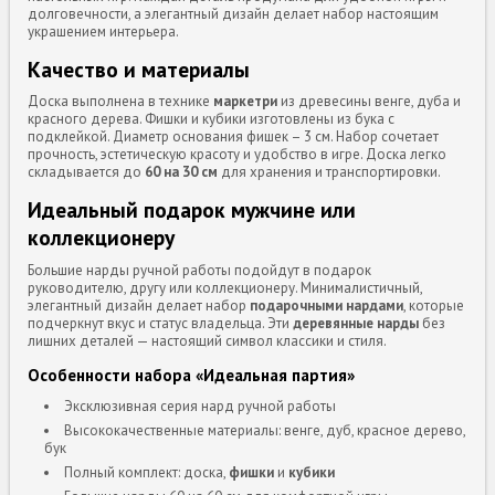
долговечности, а элегантный дизайн делает набор настоящим
украшением интерьера.
Качество и материалы
Доска выполнена в технике
маркетри
из древесины венге, дуба и
красного дерева. Фишки и кубики изготовлены из бука с
подклейкой. Диаметр основания фишек – 3 см. Набор сочетает
прочность, эстетическую красоту и удобство в игре. Доска легко
складывается до
60 на 30 см
для хранения и транспортировки.
Идеальный подарок мужчине или
коллекционеру
Большие нарды ручной работы подойдут в подарок
руководителю, другу или коллекционеру. Минималистичный,
элегантный дизайн делает набор
подарочными нардами
, которые
подчеркнут вкус и статус владельца. Эти
деревянные нарды
без
лишних деталей — настоящий символ классики и стиля.
Особенности набора «Идеальная партия»
Эксклюзивная серия нард ручной работы
Высококачественные материалы: венге, дуб, красное дерево,
бук
Полный комплект: доска,
фишки
и
кубики