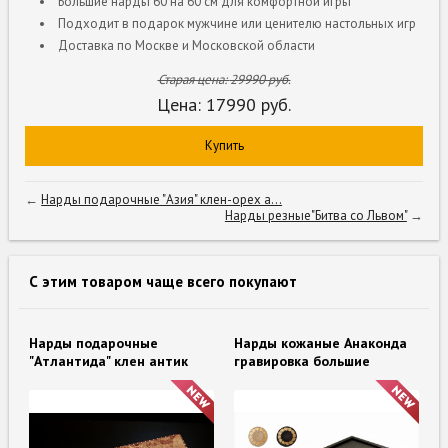
Большие нарды 60 на 60 см для комфортной игры
Подходит в подарок мужчине или ценителю настольных игр
Доставка по Москве и Московской области
Старая цена:
29990
руб.
Цена:
17990
руб.
Купить
←
Нарды подарочные "Азия" клен-орех а...
Нарды резные"Битва со Львом"
→
С этим товаром чаще всего покупают
Нарды подарочные
Нарды кожаные Анаконда
"Атлантида" клен антик
гравировка большие