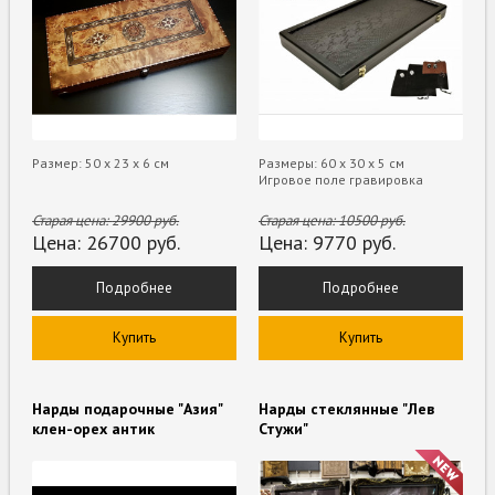
Размер: 50 х 23 х 6 см
Размеры: 60 х 30 х 5 см
Игровое поле гравировка
Старая цена:
29900
руб.
Старая цена:
10500
руб.
Цена:
26700
руб.
Цена:
9770
руб.
Подробнее
Подробнее
Купить
Купить
Нарды подарочные "Азия"
Нарды стеклянные "Лев
клен-орех антик
Стужи"