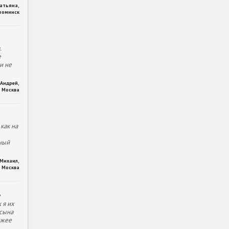
Татьяна
,
фоминск
.
е
и не
Андрей
,
Москва
как на
ный
Михаил
,
Москва
е
 я их
 сына
ожее