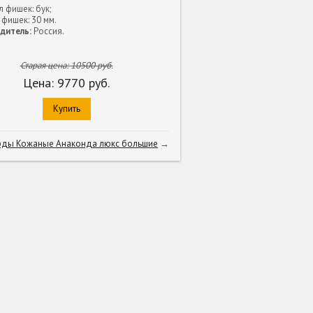
 фишек: бук;
фишек: 30 мм.
дитель:
Россия.
Старая цена:
10500
руб.
Цена:
9770
руб.
Купить
рды Кожаные Анаконда люкс большие
→