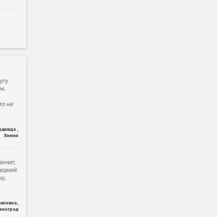
угу
к.
то на
адежда
,
Химки
хмат,
ледний
у,
авловна
,
леноград