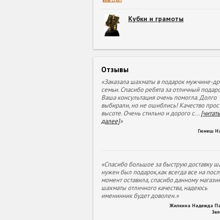
Кубки и грамоты
Отзывы
«Заказала шахматы в подарок мужчине-др
семьи. Спасибо ребята за отличный подаро
Ваша консультация очень помогла. Долго
выбирали, но не ошиблись! Качество прос
высоте. Очень стильно и дорого с
...
[читать
далее]
»
Гюнеш Н
«Спасибо большое за быструю доставку ша
нужен был подарок,как всегда все на пос
момент оставила, спасибо данному магазин
шахматы отличного качества, надеюсь
именинник будет доволен.»
Жилкина Надежда П
Зе