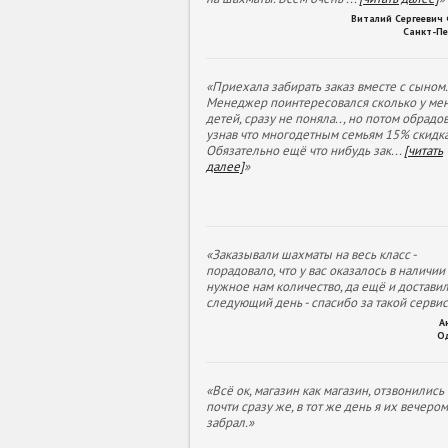
Виталий Сергеевич
Санкт-Пе
«Приехала забирать заказ вместе с сыном.
Менеджер поинтересовался сколько у ме
детей, сразу не поняла.., но потом обрадов
узнав что многодетным семьям 15% скидка
Обязательно ещё что нибудь зак
...
[читать
далее]
»
«Заказывали шахматы на весь класс -
порадовало, что у вас оказалось в наличии
нужное нам количество, да ещё и доставил
следующий день - спасибо за такой сервис
А
О
«Всё ок, магазин как магазин, отзвонились
почти сразу же, в тот же день я их вечеро
забрал.»