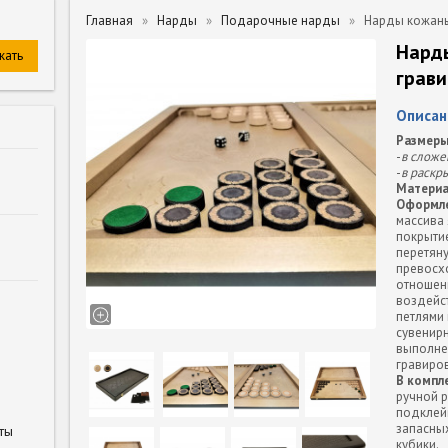
Главная
Нарды
Подарочные нарды
Нарды кожаны
Нард
грав
Описан
Размеры
-
в сложе
-
в раскр
Материа
Оформле
массива
покрыти
перетяну
превосх
отношен
воздейс
петлями
сувенирн
выполне
гравиров
В компл
ручной р
подклейк
запасны
ты
кубики.