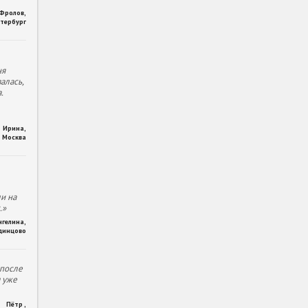
 Фролов
,
тербург
ня
алась,
.
Ирина
,
Москва
и на
.»
нгелина
,
динцово
 после
м уже
Пётр
,