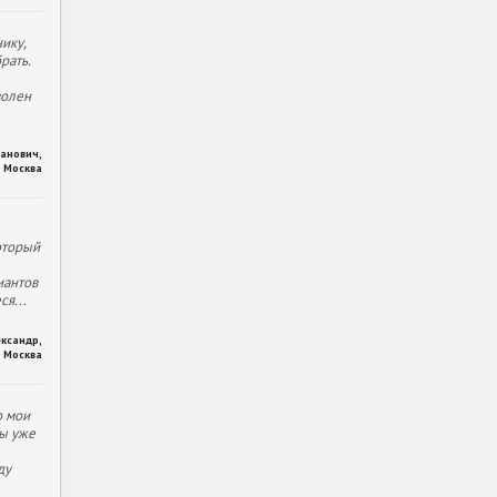
ику,
рать.
волен
ханович
,
Москва
оторый
иантов
еся
...
ександр
,
Москва
о мои
ы уже
ду