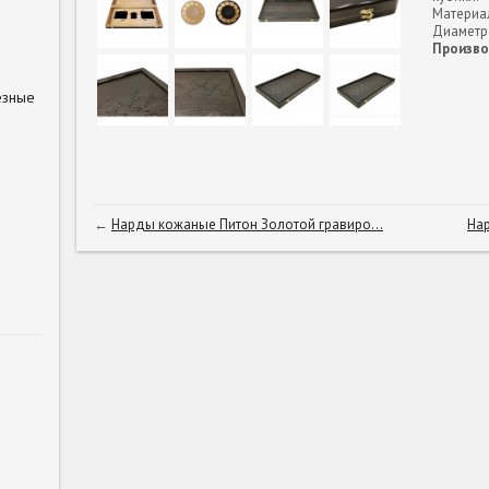
Материал
Диаметр 
Произво
езные
←
Нарды кожаные Питон Золотой гравиро...
На