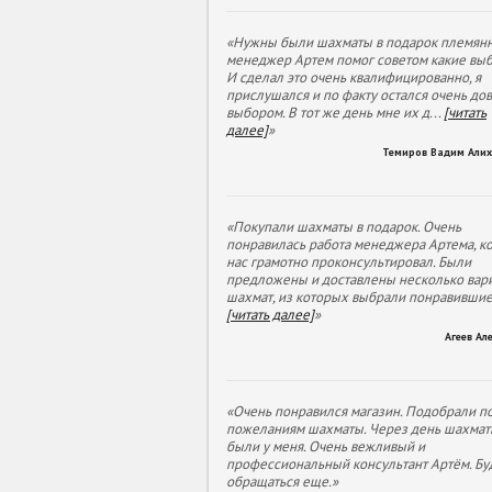
«Нужны были шахматы в подарок племянн
менеджер Артем помог советом какие выб
И сделал это очень квалифицированно, я
прислушался и по факту остался очень до
выбором. В тот же день мне их д
...
[читать
далее]
»
Темиров Вадим Али
«Покупали шахматы в подарок. Очень
понравилась работа менеджера Артема, к
нас грамотно проконсультировал. Были
предложены и доставлены несколько вар
шахмат, из которых выбрали понравивши
[читать далее]
»
Агеев Ал
«Очень понравился магазин. Подобрали п
пожеланиям шахматы. Через день шахмат
были у меня. Очень вежливый и
профессиональный консультант Артём. Бу
обращаться еще.»