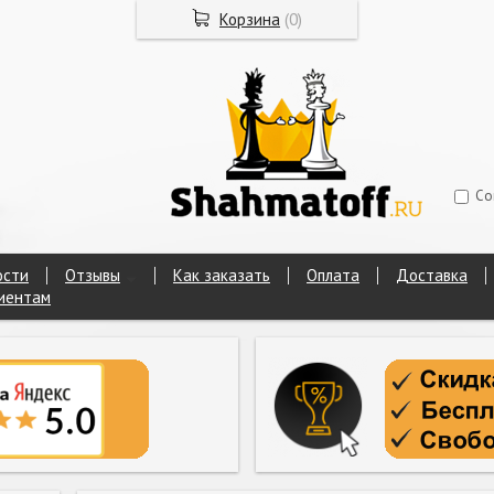
Корзина
(
0
)
Со
ости
Отзывы
Как заказать
Оплата
Доставка
иентам