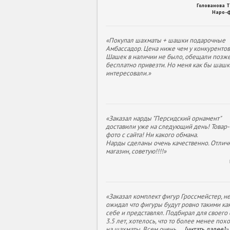
Голованова 
Наро-
«Покупал шахматы + шашки подарочные
Амбассадор. Цена ниже чем у конкурентов
Шашек в наличии не было, обещали позж
бесплатно привезти. Но меня как бы шашк
интересовали.»
«Заказал нарды "Персидский орнамент"
доставили уже на следующий день! Товар- 
фото с сайта! Ни какого обмана.
Нарды сделаны очень качественно. Отлич
магазин, советую!!!!»
«Заказал комплект фигур Гроссмейстер, н
ожидал что фигуры будут ровно такими как
себе и представлял. Подбирал для своего
3.5 лет, хотелось, что то более менее пох
на шахматы. Всем очень
...
[читать далее]
»