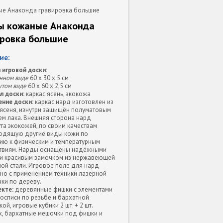
е Анаконда гравировка большие
ы кожаные Анаконда
ировка большие
ие:
 игровой доски:
нном виде
60 х 30 х 5 см
ытом виде
60 х 60 х 2,5 см
л доски:
каркас ясень, экокожа
ние доски:
каркас нард изготовлен из
 ясеня, изнутри защищён полуматовым
ем лака. Внешняя сторона нард
та экокожей, по своим качествам
одящую другие виды кожи по
ию к физическим и температурным
твиям. Нарды оснащены надёжными
 и красивым замочком из нержавеющей
ой стали. Игровое поле для нард
но с применением техники лазерной
ки по дереву.
екте:
деревянные фишки с элементами
осписи по резьбе и бархатной
ой, игровые кубики 2 шт. + 2 шт.
х, бархатные мешочки под фишки и