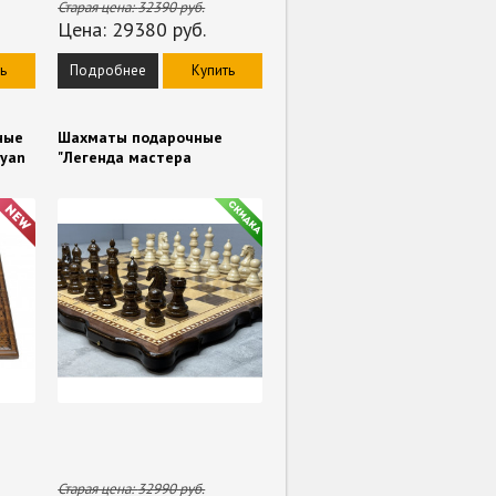
Старая цена:
32390
руб.
Цена:
29380
руб.
ь
Подробнее
Купить
ные
Шахматы подарочные
nyan
"Легенда мастера
Старая цена:
32990
руб.