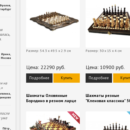
 Фролов
,
тербург
ня
алась,
.
Размер: 54.3 x 49.5 x 2.9 см
Размер: 30 х 15 х 4 см
Ирина
,
Москва
Цена:
22290
руб.
Цена:
10900
руб.
Подробнее
Купить
Подробнее
Купит
и на
.»
нгелина
,
Шахматы Оловянные
Шахматы резные
динцово
Бородино в резном ларце
"Кленовая классика" 5
 после
м уже
Пётр
,