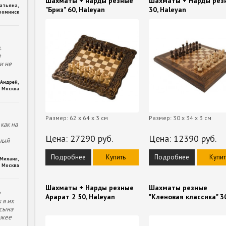
Шахматы + нарды резные
Шахматы + Нарды рез
Татьяна
,
"Бриз" 60, Haleyan
30, Haleyan
фоминск
.
е
и не
Андрей
,
Москва
Размер: 62 x 64 x 3 см
Размер: 30 x 34 x 3 см
как на
Цена:
27290
руб.
Цена:
12390
руб.
ный
Подробнее
Купить
Подробнее
Купит
Михаил
,
Москва
Шахматы + Нарды резные
Шахматы резные
е
Арарат 2 50, Haleyan
"Кленовая классика" 3
 я их
 сына
ожее