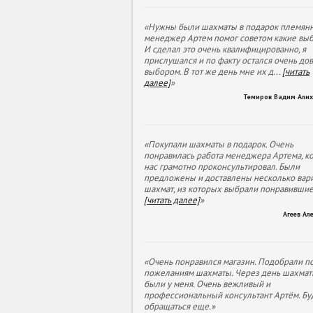
«Нужны были шахматы в подарок племянн
менеджер Артем помог советом какие выб
И сделал это очень квалифицированно, я
прислушался и по факту остался очень до
выбором. В тот же день мне их д
...
[читать
далее]
»
Темиров Вадим Али
«Покупали шахматы в подарок. Очень
понравилась работа менеджера Артема, к
нас грамотно проконсультировал. Были
предложены и доставлены несколько вар
шахмат, из которых выбрали понравивши
[читать далее]
»
Агеев Ал
«Очень понравился магазин. Подобрали п
пожеланиям шахматы. Через день шахмат
были у меня. Очень вежливый и
профессиональный консультант Артём. Бу
обращаться еще.»