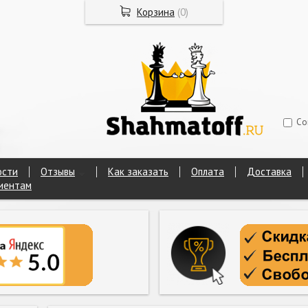
Корзина
(
0
)
Со
ости
Отзывы
Как заказать
Оплата
Доставка
иентам