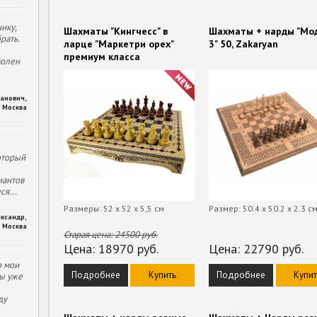
ику,
Шахматы "Кингчесс" в
Шахматы + нарды "Мо
рать.
ларце "Маркетри орех"
3" 50, Zakaryan
премиум класса
волен
ханович
,
Москва
оторый
иантов
еся
...
Размеры: 52 х 52 х 5,5 см
Размер: 50.4 x 50.2 x 2.3 с
ександр
,
Москва
Старая цена:
24500
руб.
Цена:
18970
руб.
Цена:
22790
руб.
о мои
Подробнее
Купить
Подробнее
Купит
ы уже
ду