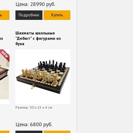
Цена:
28990
руб.
ь
Подробнее
Купить
Шахматы школьные
из
"Дебют" с фигурами из
бука
Размер: 30 х 15 х 4 см
Цена:
6800
руб.