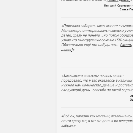
Виталий Сергеевич
Санкт-Пе
«Приехала забирать заказ вместе с сыном.
Менеджер поинтересовался сколько у ме
детей, сразу не поняла.., но потом обрадов
узнав что многодетным семьям 15% скидка
Обязательно ещё что нибудь зак
...
[читать
далее]
»
«Заказывали шахматы на весь класс -
порадовало, что у вас оказалось в наличии
нужное нам количество, да ещё и доставил
следующий день - спасибо за такой сервис
А
О
«Всё ок, магазин как магазин, отзвонились
почти сразу же, в тот же день я их вечеро
забрал.»