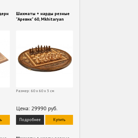
дерн
Шахматы + нарды резные
"Аревик" 60, Mkhitaryan
м
Размер: 60 x 60 x 3 см
Цена:
29990
руб.
ь
Подробнее
Купить