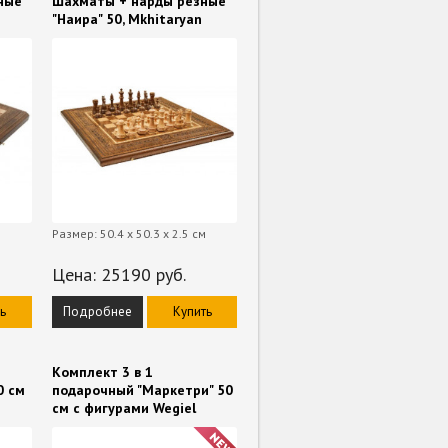
ные
Шахматы + нарды резные
"Наира" 50, Mkhitaryan
Размер: 50.4 x 50.3 x 2.5 см
Цена:
25190
руб.
ь
Подробнее
Купить
Комплект 3 в 1
0 см
подарочный "Маркетри" 50
cм с фигурами Wegiel