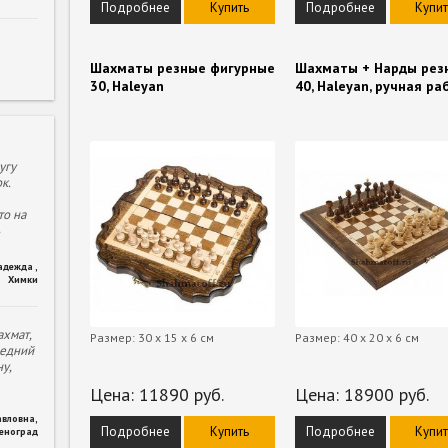
Подробнее
Купить
Подробнее
Купит
Шахматы резные фигурные
Шахматы + Нарды рез
30, Haleyan
40, Haleyan, ручная ра
угу
к.
то на
адежда
,
Химки
хмат,
Размер: 30 х 15 х 6 см
Размер: 40 х 20 х 6 см
ледний
у,
Цена:
11890
руб.
Цена:
18900
руб.
авловна
,
Подробнее
Купить
Подробнее
Купит
леноград