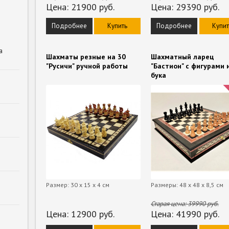
Цена:
21900
руб.
Цена:
29390
руб.
Подробнее
Купить
Подробнее
Купит
а
Шахматы резные на 30
Шахматный ларец
"Русичи" ручной работы
"Бастион" с фигурами 
бука
Размер: 30 х 15 х 4 см
Размеры: 48 x 48 х 8,5 см
Старая цена:
39990
руб.
Цена:
12900
руб.
Цена:
41990
руб.