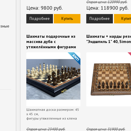
Старая цена:
120990
руб.
Цена:
9800
руб.
Цена:
118900
руб.
Подробнее
Купить
Подробнее
Купит
езные
Шахматы подарочные из
Шахматы + нарды рез
массива дуба с
"Эндшпиль 1" 40, Simo
утяжелёнными фигурами
Шахматная доска размером: 45
х 45 см,
фигуры утяжеленные из клена
Старая цена:
23400
руб.
Старая цена:
31900
руб.