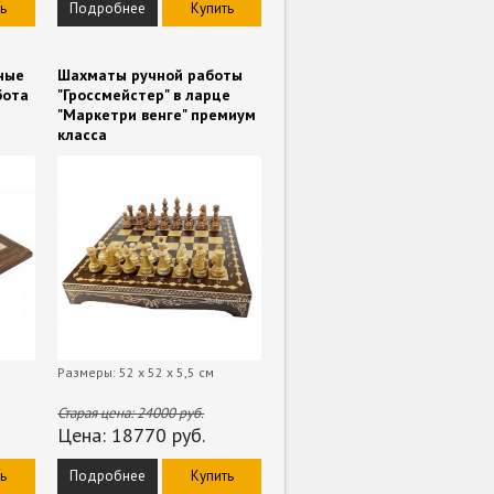
ь
Подробнее
Купить
ные
Шахматы ручной работы
бота
"Гроссмейстер" в ларце
"Маркетри венге" премиум
класса
Размеры: 52 х 52 х 5,5 см
Старая цена:
24000
руб.
Цена:
18770
руб.
ь
Подробнее
Купить