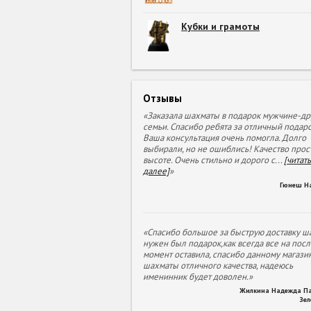
Кубки и грамоты
Отзывы
«Заказала шахматы в подарок мужчине-др
семьи. Спасибо ребята за отличный подаро
Ваша консультация очень помогла. Долго
выбирали, но не ошиблись! Качество прос
высоте. Очень стильно и дорого с
...
[читать
далее]
»
Гюнеш Н
«Спасибо большое за быструю доставку ша
нужен был подарок,как всегда все на пос
момент оставила, спасибо данному магазин
шахматы отличного качества, надеюсь
именинник будет доволен.»
Жилкина Надежда П
Зе