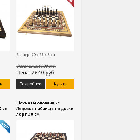
Размер: 50 х 25 х 6 см
Старая цена:
9500
руб.
Цена:
7640
руб.
ь
Подробнее
Купить
Шахматы оловянные
0 см
Ледовое побоище на доске
лофт 30 см