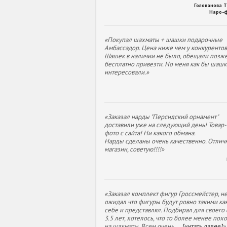
Голованова 
Наро-
«Покупал шахматы + шашки подарочные
Амбассадор. Цена ниже чем у конкурентов
Шашек в наличии не было, обещали позж
бесплатно привезти. Но меня как бы шашк
интересовали.»
«Заказал нарды "Персидский орнамент"
доставили уже на следующий день! Товар- 
фото с сайта! Ни какого обмана.
Нарды сделаны очень качественно. Отлич
магазин, советую!!!!»
«Заказал комплект фигур Гроссмейстер, н
ожидал что фигуры будут ровно такими как
себе и представлял. Подбирал для своего
3.5 лет, хотелось, что то более менее пох
на шахматы. Всем очень
...
[читать далее]
»