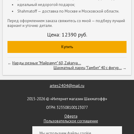
идеальный недорогой подарок;
Shahmatoff — доставка по Москве и Московской области.
Перед оформлением заказа свяжитесь со мной — подберу лучший
вариант и уточню детали.
Цена:
12390
руб.
Купить
←
Нарды резные "Майрамут" 60, Zakarya...
Шахматный ларец "Гамбит" 40 с фигур...
→
artes2404@mail.ru
2015-2026 © «Интернет магазин Шахматофф»
ОГРН: 323508100123077
Оферта
Пользовательское соглашение
+ 7 (903) 552-09-79
Мы используем файлы cookie.