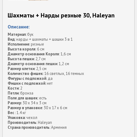
Шахматы + Нарды резные 30, Haleyan
Описание:
Материал
: бук
Вид
: нарды + шахматы + шашки 3 в 1
Исполнение
: резные
Высота короля
: 6 см
Диаметр основания Короля
: 1,6 см
Высота пешки
: 2,7 см
Диаметр основания пешки
: 1,2 см
Размер клетки
: 2,5 см
Количество фишек
: 16 светлых, 16 темных
Фигуры с подложкой
: да
Фишки с подложкой
: нет
Кости
: 2
Петли
: бронза
Поле для шашек
: есть
Размер
: 30 x 34 x 3 см
Размер в упаковке
: 30 x 17 x 6 см
Вес
: 1.4 кг
Упаковка
: чехол
Производитель
: Haleyan
Страна производитель
: Армения