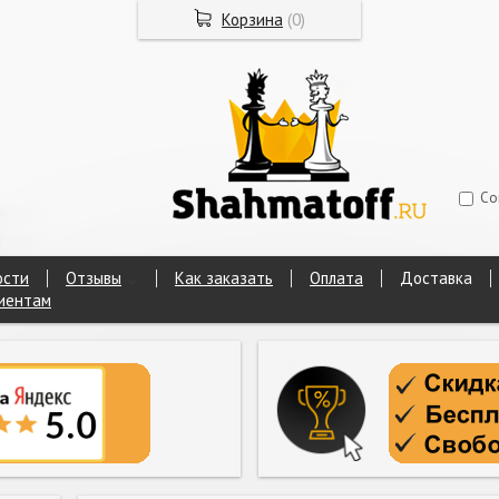
Корзина
(
0
)
Со
ости
Отзывы
Как заказать
Оплата
Доставка
иентам