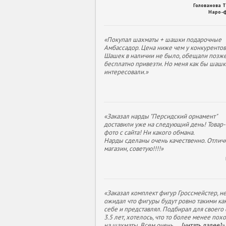
Голованова 
Наро-
«Покупал шахматы + шашки подарочные
Амбассадор. Цена ниже чем у конкурентов
Шашек в наличии не было, обещали позж
бесплатно привезти. Но меня как бы шашк
интересовали.»
«Заказал нарды "Персидский орнамент"
доставили уже на следующий день! Товар- 
фото с сайта! Ни какого обмана.
Нарды сделаны очень качественно. Отлич
магазин, советую!!!!»
«Заказал комплект фигур Гроссмейстер, н
ожидал что фигуры будут ровно такими как
себе и представлял. Подбирал для своего
3.5 лет, хотелось, что то более менее пох
на шахматы. Всем очень
...
[читать далее]
»