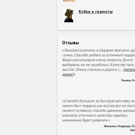
Кубки и грамоты
Отзывы
«Заказала шахматы в подарок мужчине-др
семьи. Спасибо ребята за отличный подаро
Ваша консультация очень помогла. Долго
выбирали, но не ошиблись! Качество прос
высоте. Очень стильно и дорого с
...
[читать
далее]
»
Гюнеш Н
«Спасибо большое за быструю доставку ша
нужен был подарок,как всегда все на пос
момент оставила, спасибо данному магазин
шахматы отличного качества, надеюсь
именинник будет доволен.»
Жилкина Надежда П
Зе