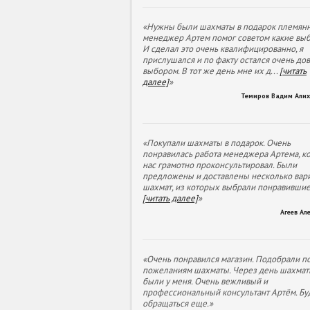
«Нужны были шахматы в подарок племянн
менеджер Артем помог советом какие выб
И сделал это очень квалифицированно, я
прислушался и по факту остался очень до
выбором. В тот же день мне их д
...
[читать
далее]
»
Темиров Вадим Али
«Покупали шахматы в подарок. Очень
понравилась работа менеджера Артема, к
нас грамотно проконсультировал. Были
предложены и доставлены несколько вар
шахмат, из которых выбрали понравивши
[читать далее]
»
Агеев Ал
«Очень понравился магазин. Подобрали п
пожеланиям шахматы. Через день шахмат
были у меня. Очень вежливый и
профессиональный консультант Артём. Бу
обращаться еще.»