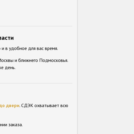
ласти
 и в удобное для вас время.
осквы и ближнего Подмосковья.
е день.
до двери
. СДЭК охватывает всю
ии заказа.