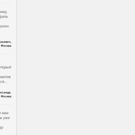
ику,
рать.
волен
ханович
,
Москва
оторый
иантов
еся
...
ександр
,
Москва
о мои
ы уже
ду