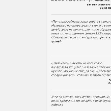
Виталий Сергеевич
Санкт-Пе
«Приехала забирать заказ вместе с сыном.
Менеджер поинтересовался сколько у ме
детей, сразу не поняла.., но потом обрадов
узнав что многодетным семьям 15% скидка
Обязательно ещё что нибудь зак
...
[читать
далее]
»
«Заказывали шахматы на весь класс -
порадовало, что у вас оказалось в наличии
нужное нам количество, да ещё и доставил
следующий день - спасибо за такой сервис
А
О
«Всё ок, магазин как магазин, отзвонились
почти сразу же, в тот же день я их вечеро
забрал.»