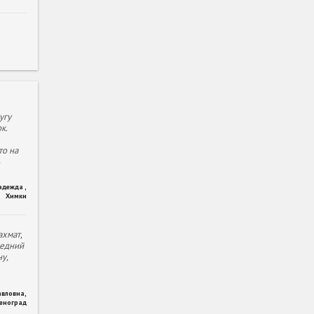
угу
к.
то на
адежда
,
Химки
хмат,
ледний
у,
авловна
,
леноград