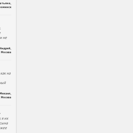
Татьяна
,
фоминск
.
е
и не
Андрей
,
Москва
как на
ный
Михаил
,
Москва
е
 я их
 сына
ожее