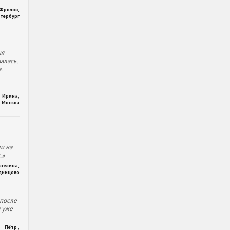
 Фролов
,
тербург
ня
алась,
.
Ирина
,
Москва
и на
.»
нгелина
,
динцово
 после
м уже
Пётр
,