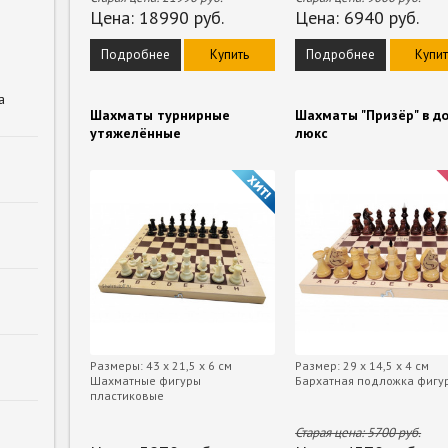
Цена:
18990
руб.
Цена:
6940
руб.
Подробнее
Купить
Подробнее
Купит
а
Шахматы турнирные
Шахматы "Призёр" в д
утяжелённые
люкс
Размеры: 43 х 21,5 х 6 см
Размер: 29 х 14,5 х 4 см
Шахматные фигуры
Бархатная подложка фигу
пластиковые
Старая цена:
5700
руб.