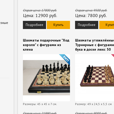
Старая цена:
17800
руб.
Старая цена:
9500
руб.
Цена:
12900
руб.
Цена:
7800
руб.
езные
Подробнее
Купить
Подробнее
Купит
Шахматы подарочные "Ход
Шахматы утяжелённы
короля" с фигурами из
Турнирные с фигурами
клена
бука в доске люкс 50
Размеры: 45 x 45 x 7 см.
Размер: 49 х 24,5 х 5,5 см
Старая цена:
21990
руб.
Старая цена:
9000
руб.