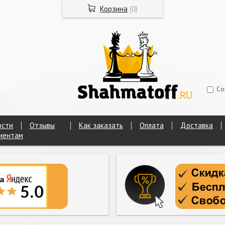
Корзина
(
0
)
Со
ости
Отзывы
Как заказать
Оплата
Доставка
иентам