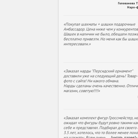
Голованова 
Наро-
«Покупал шахматы + шашки подарочные
Амбассадор. Цена ниже чем у конкурентов
Шашек в наличии не было, обещали позж
бесплатно привезти. Но меня как бы шашк
интересовали.»
«Заказал нарды "Персидский орнамент"
доставили уже на следующий день! Товар- 
фото с сайта! Ни какого обмана.
Нарды сделаны очень качественно. Отлич
магазин, советую!!!!»
«Заказал комплект фигур Гроссмейстер, н
ожидал что фигуры будут ровно такими как
себе и представлял. Подбирал для своего
3.5 лет, хотелось, что то более менее пох
на шахматы. Всем очень
...
[читать далее]
»