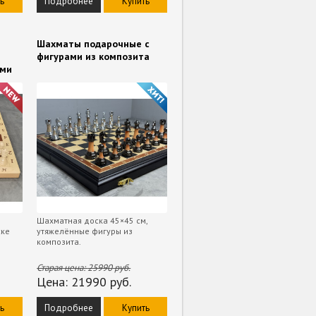
ь
Подробнее
Купить
Шахматы подарочные с
фигурами из композита
ами
Шахматная доска 45×45 см,
ске
утяжелённые фигуры из
композита.
Старая цена:
25990
руб.
Цена:
21990
руб.
ь
Подробнее
Купить