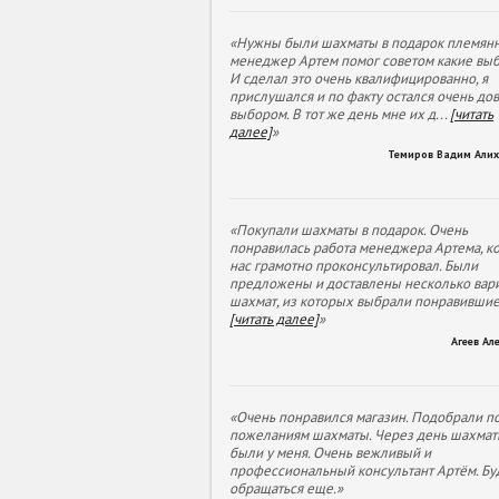
«Нужны были шахматы в подарок племянн
менеджер Артем помог советом какие выб
И сделал это очень квалифицированно, я
прислушался и по факту остался очень до
выбором. В тот же день мне их д
...
[читать
далее]
»
Темиров Вадим Али
«Покупали шахматы в подарок. Очень
понравилась работа менеджера Артема, к
нас грамотно проконсультировал. Были
предложены и доставлены несколько вар
шахмат, из которых выбрали понравивши
[читать далее]
»
Агеев Ал
«Очень понравился магазин. Подобрали п
пожеланиям шахматы. Через день шахмат
были у меня. Очень вежливый и
профессиональный консультант Артём. Бу
обращаться еще.»