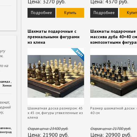
Цена:
3270
руб.
Цена:
4370
руб.
Подробнее
Купить
Подробнее
Купит
Шахматы подарочные с
Шахматы подарочные 
премиальными фигурами
массива дуба 40×40 см
из клена
композитными фигур
угу
к.
то на
адежда
,
Химки
хмат,
ледний
Шахматная доска размером: 45
Размер шахматной доски :
у,
х 45 см, фигуры утяжеленные из
40 см
клена
авловна
,
Старая цена:
23400
руб.
Старая цена:
21700
руб.
леноград
Цена:
21900
руб.
Цена:
20900
руб.