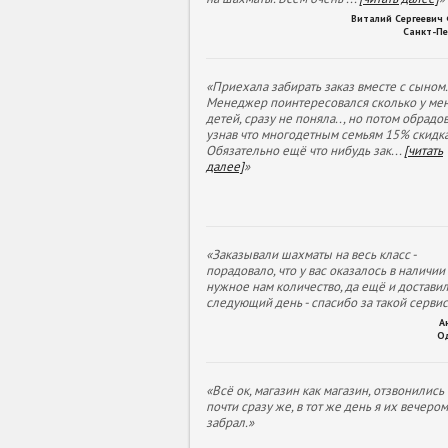
Виталий Сергеевич
Санкт-Пе
«Приехала забирать заказ вместе с сыном.
Менеджер поинтересовался сколько у ме
детей, сразу не поняла.., но потом обрадов
узнав что многодетным семьям 15% скидка
Обязательно ещё что нибудь зак
...
[читать
далее]
»
«Заказывали шахматы на весь класс -
порадовало, что у вас оказалось в наличии
нужное нам количество, да ещё и доставил
следующий день - спасибо за такой сервис
А
О
«Всё ок, магазин как магазин, отзвонились
почти сразу же, в тот же день я их вечеро
забрал.»