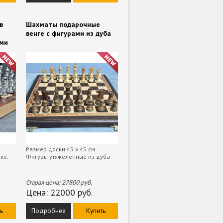
в
Шахматы подарочные
венге с фигурами из дуба
ами
Размер доски:45 х 45 см
ке.
Фигуры утяжеленные из дуба
Старая цена:
27800
руб.
Цена:
22000
руб.
ь
Подробнее
Купить