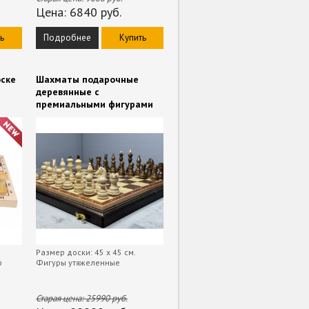
Цена:
6840
руб.
ь
Подробнее
Купить
оске
Шахматы подарочные
деревянные с
премиальными фигурами
Размер доски: 45 х 45 см.
р
Фигуры утяжеленные
Старая цена:
25990
руб.