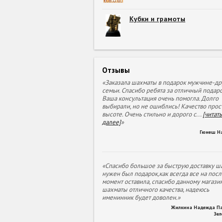
Кубки и грамоты
Отзывы
«Заказала шахматы в подарок мужчине-др
семьи. Спасибо ребята за отличный подаро
Ваша консультация очень помогла. Долго
выбирали, но не ошиблись! Качество прос
высоте. Очень стильно и дорого с
...
[читать
далее]
»
Гюнеш Н
«Спасибо большое за быструю доставку ша
нужен был подарок,как всегда все на пос
момент оставила, спасибо данному магазин
шахматы отличного качества, надеюсь
именинник будет доволен.»
Жилкина Надежда П
Зе