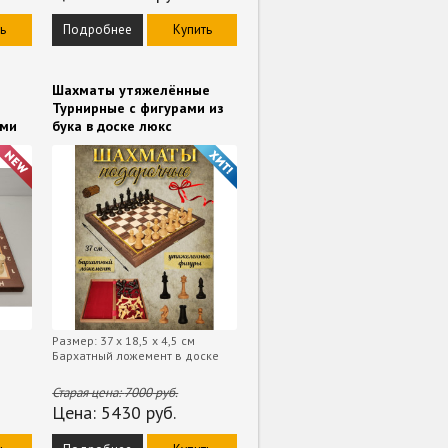
ь
Подробнее
Купить
Шахматы утяжелённые
Турнирные с фигурами из
ами
бука в доске люкс
Размер: 37 х 18,5 х 4,5 см
Бархатный ложемент в доске
Старая цена:
7000
руб.
Цена:
5430
руб.