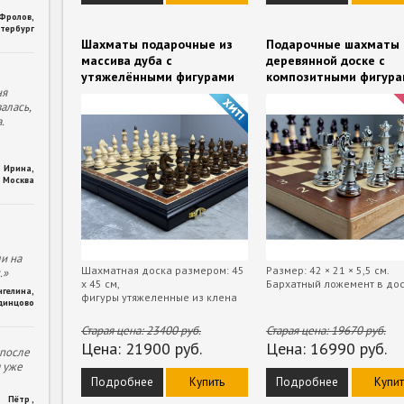
 Фролов
,
тербург
Шахматы подарочные из
Подарочные шахматы 
массива дуба с
деревянной доске с
утяжелёнными фигурами
композитными фигур
ня
алась,
.
Ирина
,
Москва
и на
Шахматная доска размером: 45
Размер: 42 × 21 × 5,5 см.
.»
х 45 см,
Бархатный ложемент в дос
нгелина
,
фигуры утяжеленные из клена
динцово
Старая цена:
23400
руб.
Старая цена:
19670
руб.
Цена:
21900
руб.
Цена:
16990
руб.
 после
м уже
Подробнее
Купить
Подробнее
Купит
Пётр
,