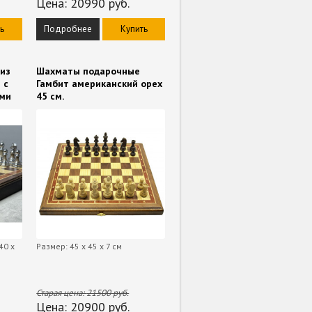
Цена:
20990
руб.
ь
Подробнее
Купить
из
Шахматы подарочные
 с
Гамбит американский орех
ами
45 см.
40 х
Размер: 45 x 45 x 7 см
Старая цена:
21500
руб.
Цена:
20900
руб.