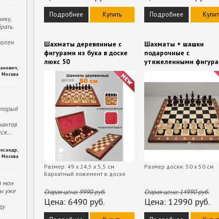
Подробнее
Купить
Подробнее
Купит
ику,
рать.
волен
Шахматы деревянные с
Шахматы + шашки
фигурами из бука в доске
подарочные с
люкс 50
утяжеленными фигур
ханович
,
Москва
оторый
иантов
еся
...
ександр
,
Москва
Размер: 49 х 24,5 х 5,5 см
Размер доски: 50 x 50 см
Бархатный ложемент в доске
о мои
ы уже
Старая цена:
9990
руб.
Старая цена:
14990
руб.
Цена:
6490
руб.
Цена:
12990
руб.
ду