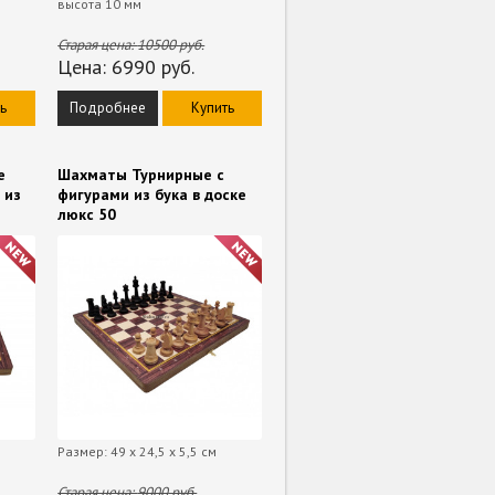
высота 10 мм
Старая цена:
10500
руб.
Цена:
6990
руб.
ь
Подробнее
Купить
е
Шахматы Турнирные с
 из
фигурами из бука в доске
люкс 50
Размер: 49 х 24,5 х 5,5 см
Старая цена:
9000
руб.