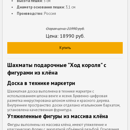
Высота пешки:
5 см
Диаметр основания пешки:
3,1 см
Производство:
Россия
Старая цена:
21990
руб.
Цена:
18990
руб.
Купить
Шахматы подарочные "Ход короля" с
фигурами из клёна
Доска в технике маркетри
Шахматная доска выполнена в технике маркетри с
использованием шпона венге и ясеня. Буквенно-цифровая
разметка инкрустирована шпоном клёна и красного дерева.
Внутреннее пространство доски отделано итальянским бархатом,
установлена качественная фурнитура.
Утяжеленные фигуры из массива клёна
Фигуры выполнены из массива клёна, имеют утяжеление и
классическую форму с аккуратной объёмной резьбой. Основания