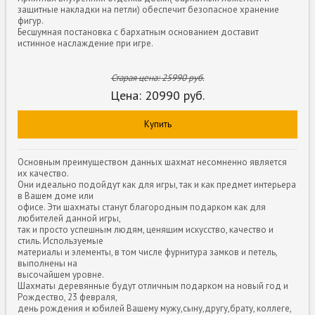
защитные накладки на петли) обеспечит безопасное хранение
фигур.
Бесшумная постановка с бархатным основанием доставит
истинное наслаждение при игре.
Старая цена:
25990
руб.
Цена:
20990
руб.
Купить
Основным преимуществом данных шахмат несомненно является
их качество.
Они идеально подойдут как для игры, так и как предмет интерьера
в Вашем доме или
офисе. Эти шахматы станут благородным подарком как для
любителей данной игры,
так и просто успешным людям, ценящим искусство, качество и
стиль. Используемые
материалы и элементы, в том числе фурнитура замков и петель,
выполнены на
высочайшем уровне.
Шахматы деревянные будут отличным подарком на новый год и
Рождество, 23 февраля,
день рождения и юбилей Вашему мужу,сыну,другу,брату, коллеге,