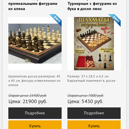
премиальными фигурами
Турнирные с фигурами из
из клена
бука в доске люкс
Шахматная доска размером: 45
Размер: 37 х 18,5 х 4,5 см
х 45 см, фигуры утяжеленные из
Бархатный ложемент в доске
клена
Старая цена:
23400
руб.
Старая цена:
7000
руб.
Цена:
21900
руб.
Цена:
5430
руб.
Подробнее
Подробнее
Купить
Купить