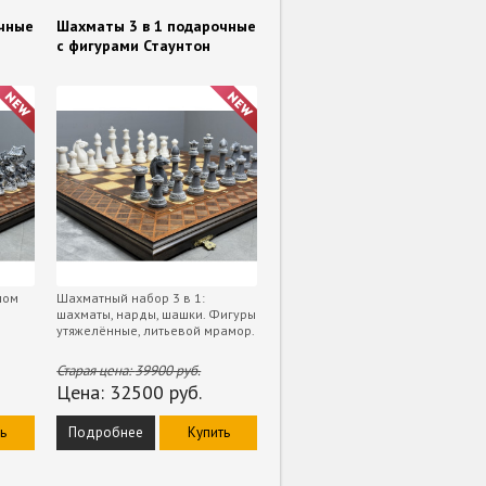
очные
Шахматы 3 в 1 подарочные
с фигурами Стаунтон
ном
Шахматный набор 3 в 1:
шахматы, нарды, шашки. Фигуры
утяжелённые, литьевой мрамор.
Старая цена:
39900
руб.
Цена:
32500
руб.
ь
Подробнее
Купить