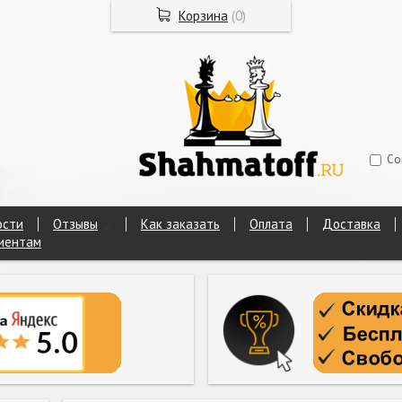
Корзина
(
0
)
Со
ости
Отзывы
Как заказать
Оплата
Доставка
иентам