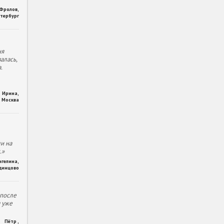
 Фролов
,
тербург
ня
алась,
.
Ирина
,
Москва
и на
.»
нгелина
,
динцово
 после
м уже
Пётр
,