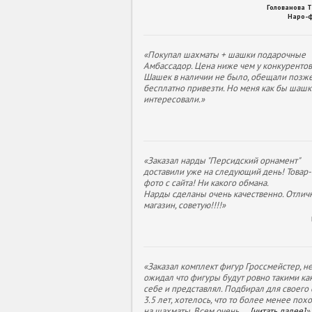
Голованова 
Наро-
«Покупал шахматы + шашки подарочные
Амбассадор. Цена ниже чем у конкурентов
Шашек в наличии не было, обещали позж
бесплатно привезти. Но меня как бы шашк
интересовали.»
«Заказал нарды "Персидский орнамент"
доставили уже на следующий день! Товар- 
фото с сайта! Ни какого обмана.
Нарды сделаны очень качественно. Отлич
магазин, советую!!!!»
«Заказал комплект фигур Гроссмейстер, н
ожидал что фигуры будут ровно такими как
себе и представлял. Подбирал для своего
3.5 лет, хотелось, что то более менее пох
на шахматы. Всем очень
...
[читать далее]
»