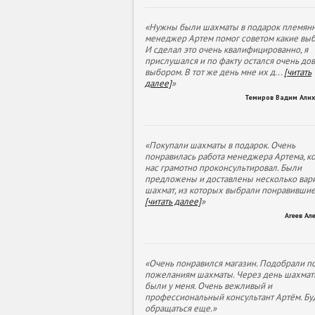
«Нужны были шахматы в подарок племянн
менеджер Артем помог советом какие выб
И сделал это очень квалифицированно, я
прислушался и по факту остался очень до
выбором. В тот же день мне их д
...
[читать
далее]
»
Темиров Вадим Али
«Покупали шахматы в подарок. Очень
понравилась работа менеджера Артема, к
нас грамотно проконсультировал. Были
предложены и доставлены несколько вар
шахмат, из которых выбрали понравивши
[читать далее]
»
Агеев Ал
«Очень понравился магазин. Подобрали п
пожеланиям шахматы. Через день шахмат
были у меня. Очень вежливый и
профессиональный консультант Артём. Бу
обращаться еще.»