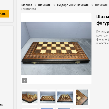
Главная
Шахматы
Подарочные шахматы
Шахматы 
композита
Шахма
фигур
Купить ш
композит
фигуры. 
и костям
ты