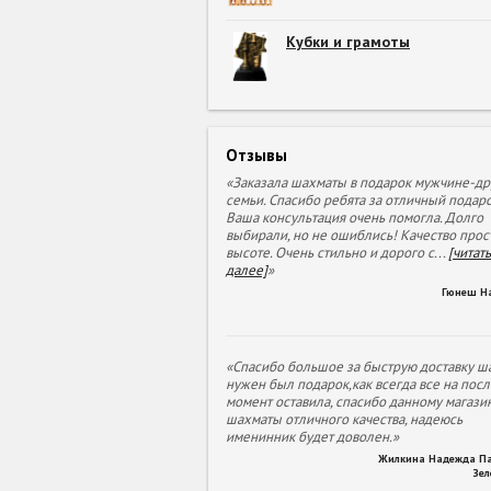
Кубки и грамоты
Отзывы
«Заказала шахматы в подарок мужчине-др
семьи. Спасибо ребята за отличный подаро
Ваша консультация очень помогла. Долго
выбирали, но не ошиблись! Качество прос
высоте. Очень стильно и дорого с
...
[читать
далее]
»
Гюнеш Н
«Спасибо большое за быструю доставку ша
нужен был подарок,как всегда все на пос
момент оставила, спасибо данному магазин
шахматы отличного качества, надеюсь
именинник будет доволен.»
Жилкина Надежда П
Зе