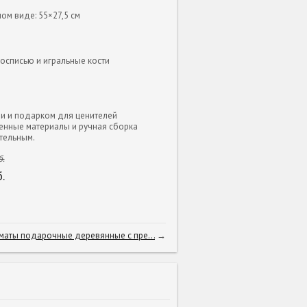
ом виде: 55×27,5 см
осписью и игральные кости
ии и подарком для ценителей
венные материалы и ручная сборка
ательным.
.
.
аты подарочные деревянные с пре...
→