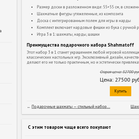
Размер доски в разложенном виде: 55×55 см, в сложенн
Шахматные фигуры утяжеленные, из композита
Доска с интегрированным полем для игры в нарды
Комплект включает нардовые фишки из бука с ручной р
а
Игра 3 в 1: шахматы, нарды, шашки
Преимущества подарочного набора Shahmatoff
Этот набор 3 в 1 станет украшением любой игровой коллекц
классических настольных игр. Эксклюзивный дизайн, качест
делают его не только практичным, но и эстетически привлек
Старая цена:
32700
руб
Цена:
27500
руб
Купить
←
Подарочные шахматы — стильный набор...
Шахм
С этим товаром чаще всего покупают