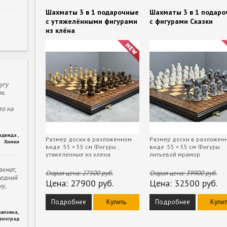
Шахматы 3 в 1 подарочные
Шахматы 3 в 1 подар
с утяжелёнными фигурами
с фигурами Сказки
из клёна
угу
к.
то на
адежда
,
Размер доски в разложенном
Размер доски в разложен
Химки
виде :55 × 55 см Фигуры :
виде :55 × 55 см Фигуры :
утяжеленные из клена
литьевой мрамор
хмат,
Старая цена:
27500
руб.
Старая цена:
39900
руб.
ледний
Цена:
27900
руб.
Цена:
32500
руб.
у,
Подробнее
Купить
Подробнее
Купит
авловна
,
леноград