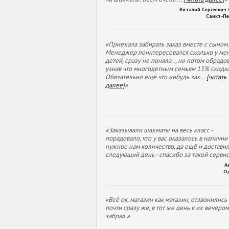
Виталий Сергеевич
Санкт-Пе
«Приехала забирать заказ вместе с сыном.
Менеджер поинтересовался сколько у ме
детей, сразу не поняла.., но потом обрадов
узнав что многодетным семьям 15% скидка
Обязательно ещё что нибудь зак
...
[читать
далее]
»
«Заказывали шахматы на весь класс -
порадовало, что у вас оказалось в наличии
нужное нам количество, да ещё и доставил
следующий день - спасибо за такой сервис
А
О
«Всё ок, магазин как магазин, отзвонились
почти сразу же, в тот же день я их вечеро
забрал.»