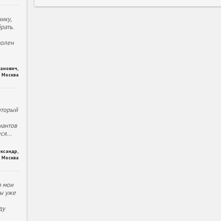
ику,
рать.
волен
ханович
,
Москва
оторый
иантов
еся
...
ександр
,
Москва
о мои
ы уже
ду