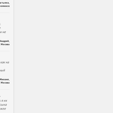
Татьяна
,
фоминск
.
е
и не
Андрей
,
Москва
как на
ный
Михаил
,
Москва
е
 я их
 сына
ожее