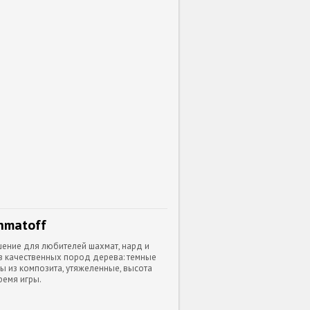
hmatoff
шение для любителей шахмат, нард и
из качественных пород дерева: темные
ы из композита, утяжеленные, высота
ремя игры.