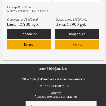
Размер:45 х 45 см
Фигуры утяжеленные из клена
Старая цена:
23450
руб.
Старая цена:
17800
руб.
Цена:
21900
руб.
Цена:
12900
руб.
Подробнее
Подробнее
Купить
Купить
artes2404@mail.ru
2015-2026 © «Интернет магазин Шахматофф»
ОГРН: 323508100123077
Оферта
Пользовательское соглашение
+ 7 (903) 552-09-79