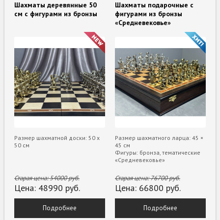
Шахматы деревянные 50
Шахматы подарочные с
см с фигурами из бронзы
фигурами из бронзы
«Средневековье»
Размер шахматной доски: 50 x
Размер шахматного ларца: 45 ×
50 см
45 см
Фигуры: бронза, тематические
«Средневековье»
Старая цена:
54000
руб.
Старая цена:
76700
руб.
Цена:
48990
руб.
Цена:
66800
руб.
Подробнее
Подробнее