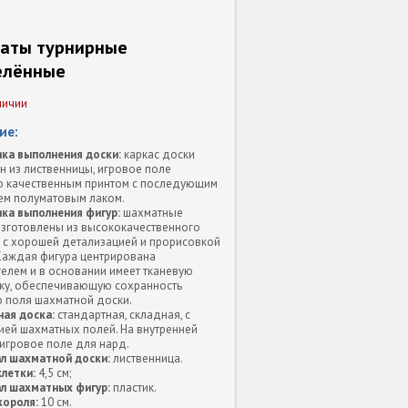
аты турнирные
елённые
личии
ие:
ка выполнения доски:
каркас доски
 из лиственницы, игровое поле
о качественным принтом с последующим
ем полуматовым лаком.
ка выполнения фигур:
шахматные
изготовлены из высококачественного
а с хорошей детализацией и прорисовкой
Каждая фигура центрирована
елем и в основании имеет тканевую
ку, обеспечивающую сохранность
о поля шахматной доски.
ая доска:
стандартная, складная, с
ией шахматных полей. На внутренней
игровое поле для нард.
л шахматной доски:
лиственница.
летки:
4,5 см;
л шахматных фигур:
пластик.
короля:
10 см.