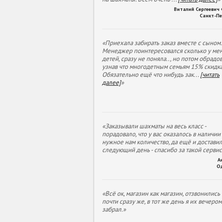
Виталий Сергеевич
Санкт-Пе
«Приехала забирать заказ вместе с сыном.
Менеджер поинтересовался сколько у ме
детей, сразу не поняла.., но потом обрадов
узнав что многодетным семьям 15% скидка
Обязательно ещё что нибудь зак
...
[читать
далее]
»
«Заказывали шахматы на весь класс -
порадовало, что у вас оказалось в наличии
нужное нам количество, да ещё и доставил
следующий день - спасибо за такой сервис
А
О
«Всё ок, магазин как магазин, отзвонились
почти сразу же, в тот же день я их вечеро
забрал.»