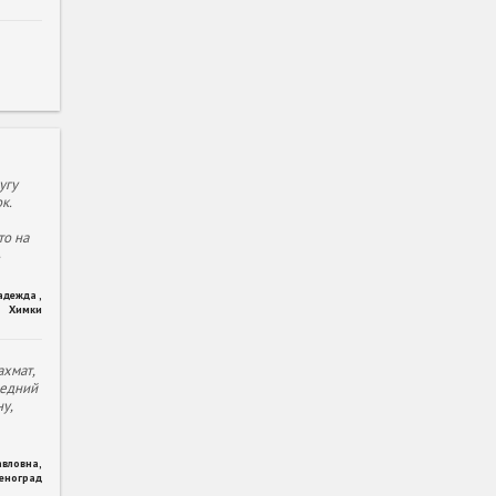
угу
к.
то на
адежда
,
Химки
хмат,
ледний
у,
авловна
,
леноград