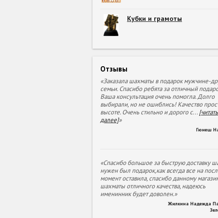
Кубки и грамоты
Отзывы
«Заказала шахматы в подарок мужчине-др
семьи. Спасибо ребята за отличный подаро
Ваша консультация очень помогла. Долго
выбирали, но не ошиблись! Качество прос
высоте. Очень стильно и дорого с
...
[читать
далее]
»
Гюнеш Н
«Спасибо большое за быструю доставку ша
нужен был подарок,как всегда все на пос
момент оставила, спасибо данному магазин
шахматы отличного качества, надеюсь
именинник будет доволен.»
Жилкина Надежда П
Зе