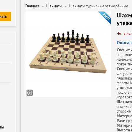
Главная
Шахматы
Шахматы турнирные утяжелённые
Шахм
утяж
Нет в на
Описан
Специфи
выполнен
нанесен
покрыти
Специфи
фигуры 
пластик
формы. 
утяжелит
подклей
игровог
Шахматн
индикац
стороне 
Материа
Размер к
Материа
ты
Высота 