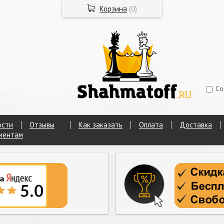
Корзина
(
0
)
Со
ости
Отзывы
Как заказать
Оплата
Доставка
иентам