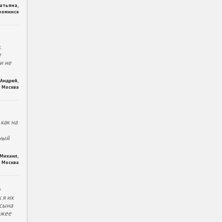
Татьяна
,
фоминск
.
е
и не
Андрей
,
Москва
как на
ный
Михаил
,
Москва
е
 я их
 сына
ожее