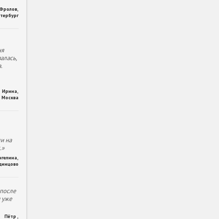
 Фролов
,
тербург
ня
алась,
.
Ирина
,
Москва
и на
.»
нгелина
,
динцово
 после
м уже
Пётр
,