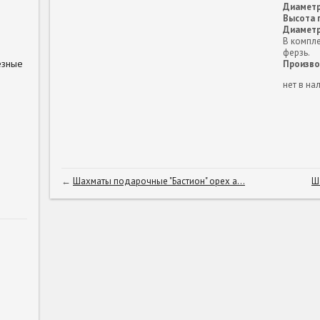
Диаметр
Высота 
Диаметр
В компл
ферзь.
езные
Произво
нет в на
←
Шахматы подарочные "Бастион" орех а...
Ш