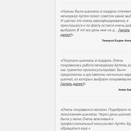
«Нужны были шахматы в подарок племянн
менеджер Артем помог советом какие выб
И сделал это очень квалифицированно, я
прислушался и по факту остался очень до
выбором. В тот же день мне их д
...
[читать
далее]
»
Темиров Вадим Али
«Покупали шахматы в подарок. Очень
понравилась работа менеджера Артема, к
нас грамотно проконсультировал. Были
предложены и доставлены несколько вар
шахмат, из которых выбрали понравивши
[читать далее]
»
Агеев Ал
«Очень понравился магазин. Подобрали п
пожеланиям шахматы. Через день шахмат
были у меня. Очень вежливый и
профессиональный консультант Артём. Бу
обращаться еще.»