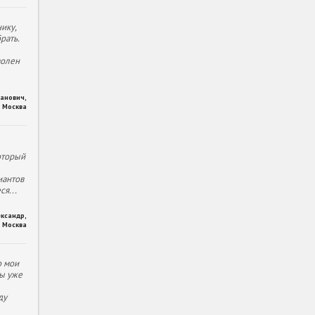
ику,
рать.
волен
ханович
,
Москва
оторый
иантов
еся
...
ександр
,
Москва
о мои
ы уже
ду