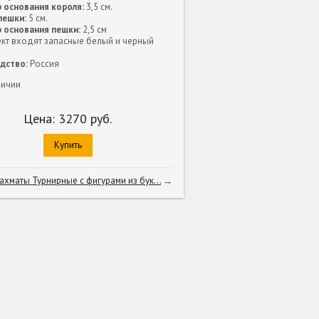
 основания короля:
3,5 см.
пешки:
5 см.
 основания пешки:
2,5 см
ект входят запасные белый и черный
дство:
Россия
личии
Цена:
3270
руб.
Купить
ахматы Турнирные с фигурами из бук...
→