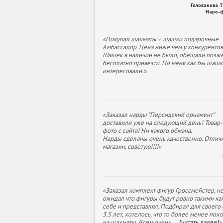
Голованова 
Наро-
«Покупал шахматы + шашки подарочные
Амбассадор. Цена ниже чем у конкурентов
Шашек в наличии не было, обещали позж
бесплатно привезти. Но меня как бы шашк
интересовали.»
«Заказал нарды "Персидский орнамент"
доставили уже на следующий день! Товар- 
фото с сайта! Ни какого обмана.
Нарды сделаны очень качественно. Отлич
магазин, советую!!!!»
«Заказал комплект фигур Гроссмейстер, н
ожидал что фигуры будут ровно такими как
себе и представлял. Подбирал для своего
3.5 лет, хотелось, что то более менее пох
на шахматы. Всем очень
...
[читать далее]
»