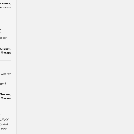
Татьяна
,
фоминск
.
е
и не
Андрей
,
Москва
как на
ный
Михаил
,
Москва
е
 я их
 сына
ожее