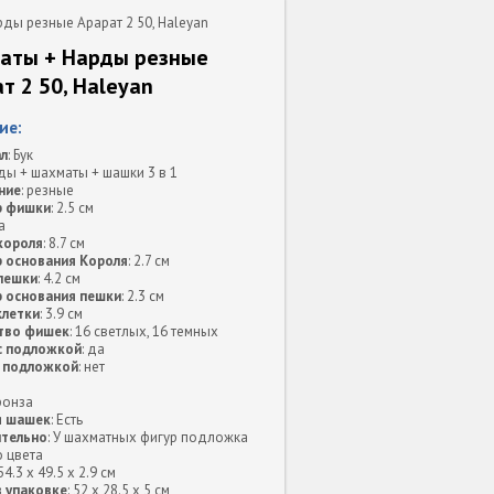
ды резные Арарат 2 50, Haleyan
аты + Нарды резные
т 2 50, Haleyan
ие:
л
: Бук
рды + шахматы + шашки 3 в 1
ние
: резные
р фишки
: 2.5 см
а
короля
: 8.7 см
 основания Короля
: 2.7 см
пешки
: 4.2 см
 основания пешки
: 2.3 см
клетки
: 3.9 см
тво фишек
: 16 светлых, 16 темных
с подложкой
: да
 подложкой
: нет
Бронза
я шашек
: Есть
тельно
: У шахматных фигур подложка
 цвета
 54.3 x 49.5 x 2.9 см
в упаковке
: 52 x 28.5 x 5 см