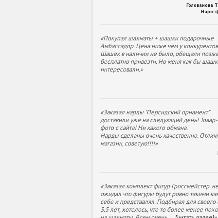
Голованова 
Наро-
«Покупал шахматы + шашки подарочные
Амбассадор. Цена ниже чем у конкурентов
Шашек в наличии не было, обещали позж
бесплатно привезти. Но меня как бы шашк
интересовали.»
«Заказал нарды "Персидский орнамент"
доставили уже на следующий день! Товар- 
фото с сайта! Ни какого обмана.
Нарды сделаны очень качественно. Отлич
магазин, советую!!!!»
«Заказал комплект фигур Гроссмейстер, н
ожидал что фигуры будут ровно такими как
себе и представлял. Подбирал для своего
3.5 лет, хотелось, что то более менее пох
на шахматы. Всем очень
...
[читать далее]
»