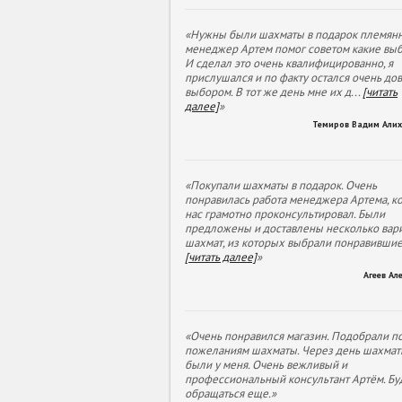
«Нужны были шахматы в подарок племянн
менеджер Артем помог советом какие выб
И сделал это очень квалифицированно, я
прислушался и по факту остался очень до
выбором. В тот же день мне их д
...
[читать
далее]
»
Темиров Вадим Али
«Покупали шахматы в подарок. Очень
понравилась работа менеджера Артема, к
нас грамотно проконсультировал. Были
предложены и доставлены несколько вар
шахмат, из которых выбрали понравивши
[читать далее]
»
Агеев Ал
«Очень понравился магазин. Подобрали п
пожеланиям шахматы. Через день шахмат
были у меня. Очень вежливый и
профессиональный консультант Артём. Бу
обращаться еще.»