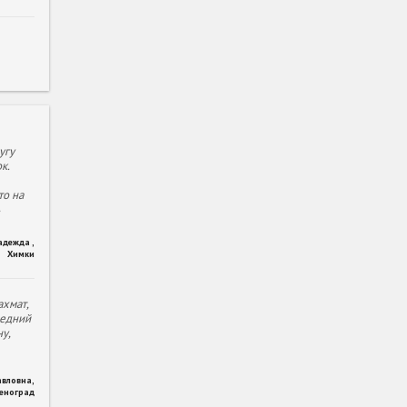
угу
к.
то на
адежда
,
Химки
хмат,
ледний
у,
авловна
,
леноград