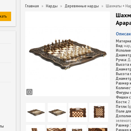
Главная
Нарды
Деревянные нарды
Шахматы + Нар
Шахм
Арара
Описан
Материа
Вид
: на
Исполне
Диамет
Ручка
: Д
Высота 
Диаметр
Высота 
Диаметр
Размер 
Количес
Фигуры 
Фишки с
Кости
: 2
Петли
: 
Поле дл
Дополни
зеленого
Размер
:
ты
Размер 