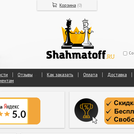
Корзина
(
0
)
Со
ости
Отзывы
Как заказать
Оплата
Доставка
иентам