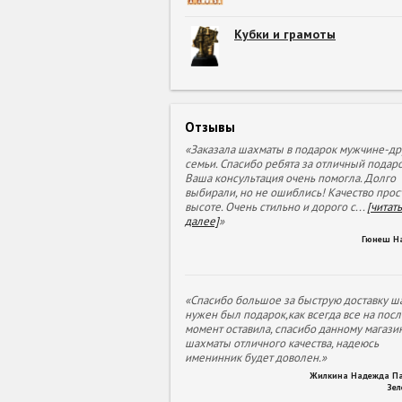
Кубки и грамоты
Отзывы
«Заказала шахматы в подарок мужчине-др
семьи. Спасибо ребята за отличный подаро
Ваша консультация очень помогла. Долго
выбирали, но не ошиблись! Качество прос
высоте. Очень стильно и дорого с
...
[читать
далее]
»
Гюнеш Н
«Спасибо большое за быструю доставку ша
нужен был подарок,как всегда все на пос
момент оставила, спасибо данному магазин
шахматы отличного качества, надеюсь
именинник будет доволен.»
Жилкина Надежда П
Зе