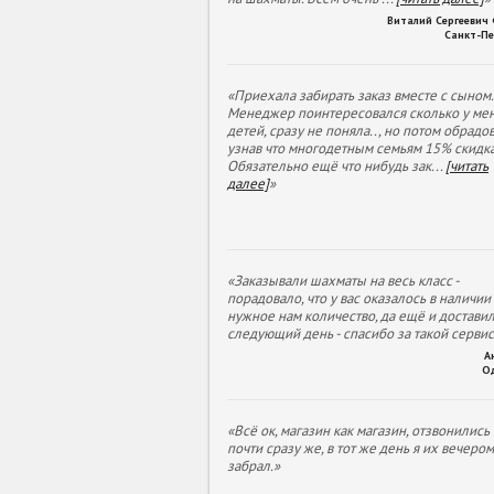
Виталий Сергеевич
Санкт-Пе
«Приехала забирать заказ вместе с сыном.
Менеджер поинтересовался сколько у ме
детей, сразу не поняла.., но потом обрадов
узнав что многодетным семьям 15% скидка
Обязательно ещё что нибудь зак
...
[читать
далее]
»
«Заказывали шахматы на весь класс -
порадовало, что у вас оказалось в наличии
нужное нам количество, да ещё и доставил
следующий день - спасибо за такой сервис
А
О
«Всё ок, магазин как магазин, отзвонились
почти сразу же, в тот же день я их вечеро
забрал.»