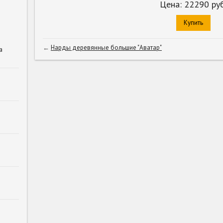
Цена:
22290
руб
Купить
←
Нарды деревянные большие "Аватар"
а