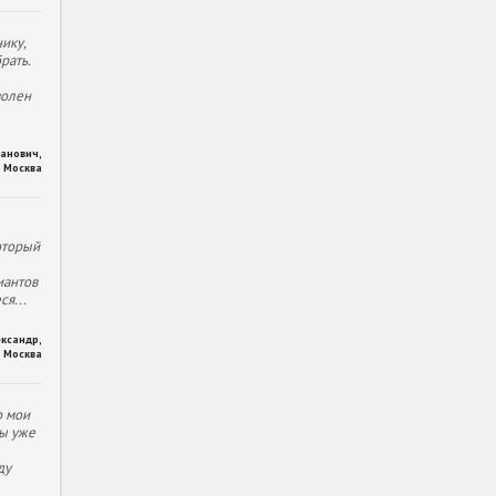
ику,
рать.
волен
ханович
,
Москва
оторый
иантов
еся
...
ександр
,
Москва
о мои
ы уже
ду