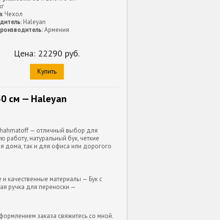
кг
а
: Чехол
дитель
: Haleyan
производитель
: Армения
Цена:
22290
руб.
Купить
0 см — Haleyan
 Shahmatoff — отличный выбор для
ю работу, натуральный бук, четкие
я дома, так и для офиса или дорогого
 и качественные материалы — Бук с
ая ручка для переноски —
формлением заказа свяжитесь со мной.