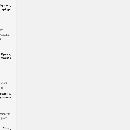
 Фролов
,
тербург
ня
алась,
.
Ирина
,
Москва
и на
.»
нгелина
,
динцово
 после
м уже
Пётр
,