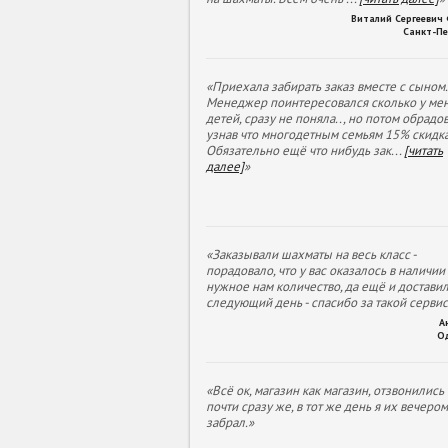
Виталий Сергеевич
Санкт-Пе
«Приехала забирать заказ вместе с сыном.
Менеджер поинтересовался сколько у ме
детей, сразу не поняла.., но потом обрадов
узнав что многодетным семьям 15% скидка
Обязательно ещё что нибудь зак
...
[читать
далее]
»
«Заказывали шахматы на весь класс -
порадовало, что у вас оказалось в наличии
нужное нам количество, да ещё и доставил
следующий день - спасибо за такой сервис
А
О
«Всё ок, магазин как магазин, отзвонились
почти сразу же, в тот же день я их вечеро
забрал.»