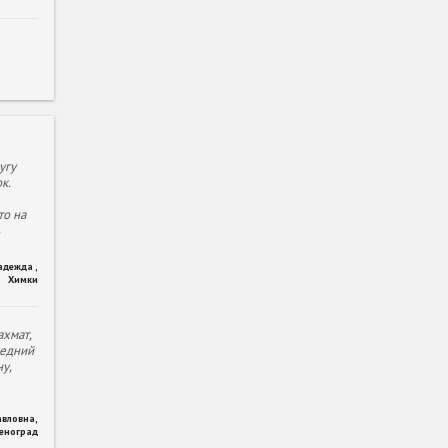
угу
к.
то на
адежда
,
Химки
хмат,
ледний
у,
авловна
,
леноград