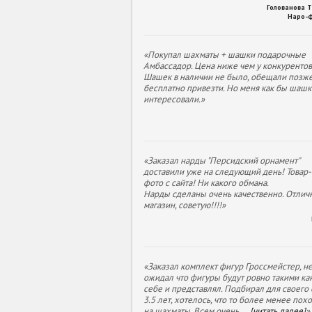
Голованова 
Наро-
«Покупал шахматы + шашки подарочные
Амбассадор. Цена ниже чем у конкурентов
Шашек в наличии не было, обещали позж
бесплатно привезти. Но меня как бы шашк
интересовали.»
«Заказал нарды "Персидский орнамент"
доставили уже на следующий день! Товар- 
фото с сайта! Ни какого обмана.
Нарды сделаны очень качественно. Отлич
магазин, советую!!!!»
«Заказал комплект фигур Гроссмейстер, н
ожидал что фигуры будут ровно такими как
себе и представлял. Подбирал для своего
3.5 лет, хотелось, что то более менее пох
на шахматы. Всем очень
...
[читать далее]
»