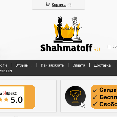
Корзина
(
0
)
Со
ости
Отзывы
Как заказать
Оплата
Доставка
иентам