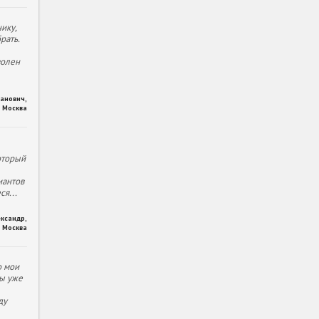
ику,
рать.
волен
ханович
,
Москва
оторый
иантов
еся
...
ександр
,
Москва
о мои
ы уже
ду