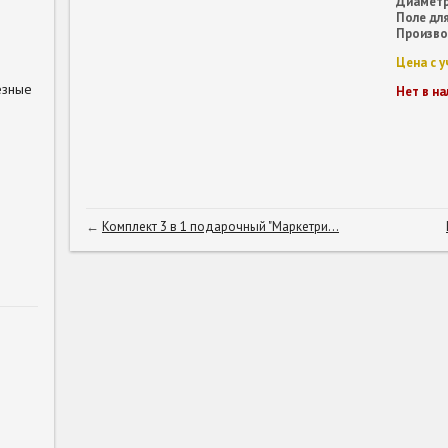
Диаметр
Поле для
Произво
Цена с 
езные
Нет в на
←
Комплект 3 в 1 подарочный "Маркетри...