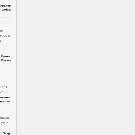
 Фролов
,
тербург
ня
алась,
.
Ирина
,
Москва
и на
.»
нгелина
,
динцово
 после
м уже
Пётр
,