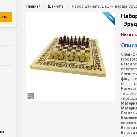
Главная
Шахматы
Набор шахматы, шашки, нарды "Эру
Набо
"Эру
Нет в на
Описа
Специфи
игровог
методом
полумат
Специфи
фигуры и
покрыты
Размеры
-
в сложе
-
в раскр
Материа
Материа
Размер к
Комплек
комплект
Высота 
ты
Высота 