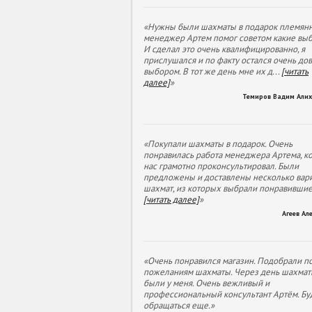
«Нужны были шахматы в подарок племянн
менеджер Артем помог советом какие выб
И сделал это очень квалифицированно, я
прислушался и по факту остался очень до
выбором. В тот же день мне их д
...
[читать
далее]
»
Темиров Вадим Али
«Покупали шахматы в подарок. Очень
понравилась работа менеджера Артема, к
нас грамотно проконсультировал. Были
предложены и доставлены несколько вар
шахмат, из которых выбрали понравивши
[читать далее]
»
Агеев Ал
«Очень понравился магазин. Подобрали п
пожеланиям шахматы. Через день шахмат
были у меня. Очень вежливый и
профессиональный консультант Артём. Бу
обращаться еще.»