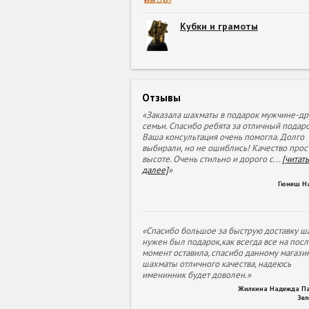
Кубки и грамоты
Отзывы
«Заказала шахматы в подарок мужчине-др
семьи. Спасибо ребята за отличный подаро
Ваша консультация очень помогла. Долго
выбирали, но не ошиблись! Качество прос
высоте. Очень стильно и дорого с
...
[читать
далее]
»
Гюнеш Н
«Спасибо большое за быструю доставку ша
нужен был подарок,как всегда все на пос
момент оставила, спасибо данному магазин
шахматы отличного качества, надеюсь
именинник будет доволен.»
Жилкина Надежда П
Зе