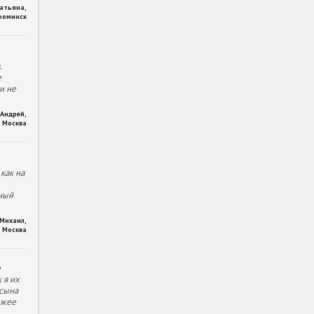
Татьяна
,
фоминск
.
е
и не
Андрей
,
Москва
как на
ный
Михаил
,
Москва
е
 я их
 сына
ожее