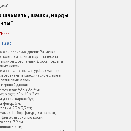
диты"
р шахматы, шашки, нарды
диты"
личии
ние:
ка выполнения доски:
Разметка
о поля для шахмат нард нанесена
 прямой фотопечати. Доска покрыта
овым лаком.
ка выполнения фигур:
Шахматные
зготовлены в классическом стиле и
 глянцевым лаком.
 игровой доски:
нном виде
40 х 20 х 4 см
ытом виде
40 х 40 х 2 см
л доски:
каркас бук;
л фигур:
бук;
летки:
3.3 х 3,3 см;
тация:
Набор фигур для шахмат,
 фишек, игральные кости.
короля:
7,2 см;
пешки:
4,7 см;