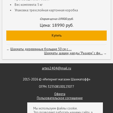
Вес комплекта: 5 кг
Упаковка: трехслойная картонная коробка
Старая цена:
19900
руб.
Цена:
18990
руб.
Купить
←
Шахматы деревянные большие 50 см с ...
Шахматы, шашки, нарды "Рыцари" с фи...
→
artes2404@mail.ru
2015-2026 © «Интернет магазин Шахматофф»
ОГРН: 323508100123077
Оферта
Пользовательское соглашение
+ 7 (903) 552-09-79
Мы используем файлы cookie.
Это позволяет работать нашему сайту, а