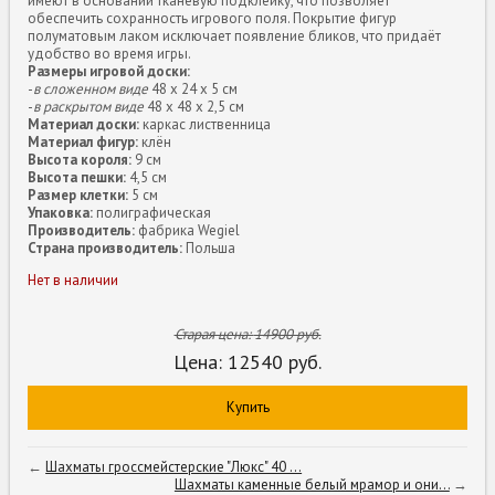
имеют в основании тканевую подклейку, что позволяет
обеспечить сохранность игрового поля. Покрытие фигур
полуматовым лаком исключает появление бликов, что придаёт
удобство во время игры.
Размеры игровой доски:
-
в сложенном виде
48 х 24 х 5 см
-
в раскрытом виде
48 х 48 х 2,5 см
Материал доски:
каркас лиственница
Материал фигур:
клён
Высота короля:
9 см
Высота пешки:
4,5 см
Размер клетки:
5 см
Упаковка:
полиграфическая
Производитель:
фабрика Wegiel
Страна производитель:
Польша
Нет в наличии
Старая цена:
14900
руб.
Цена:
12540
руб.
Купить
←
Шахматы гроссмейстерские "Люкс" 40 ...
Шахматы каменные белый мрамор и они...
→