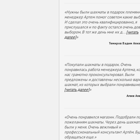
«Нужны были шахматы в подарок племянн
менеджер Артем помог советом какие выб
И сделал это очень квалифицированно, я
прислушался и по факту остался очень до
выбором. В тот же день мне их д
...
[читать
далее]
»
Темиров Вадим Али
«Покупали шахматы в подарок. Очень
понравилась работа менеджера Артема, к
нас грамотно проконсультировал. Были
предложены и доставлены несколько вар
шахмат, из которых выбрали понравивши
[читать далее]
»
Агеев Ал
«Очень понравился магазин. Подобрали п
пожеланиям шахматы. Через день шахмат
были у меня. Очень вежливый и
профессиональный консультант Артём. Бу
обращаться еще.»