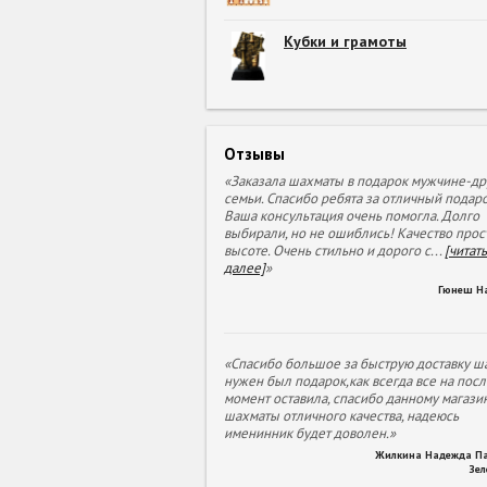
Кубки и грамоты
Отзывы
«Заказала шахматы в подарок мужчине-др
семьи. Спасибо ребята за отличный подаро
Ваша консультация очень помогла. Долго
выбирали, но не ошиблись! Качество прос
высоте. Очень стильно и дорого с
...
[читать
далее]
»
Гюнеш Н
«Спасибо большое за быструю доставку ша
нужен был подарок,как всегда все на пос
момент оставила, спасибо данному магазин
шахматы отличного качества, надеюсь
именинник будет доволен.»
Жилкина Надежда П
Зе