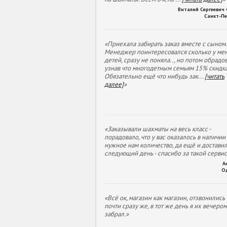
Виталий Сергеевич
Санкт-Пе
«Приехала забирать заказ вместе с сыном.
Менеджер поинтересовался сколько у ме
детей, сразу не поняла.., но потом обрадов
узнав что многодетным семьям 15% скидка
Обязательно ещё что нибудь зак
...
[читать
далее]
»
«Заказывали шахматы на весь класс -
порадовало, что у вас оказалось в наличии
нужное нам количество, да ещё и доставил
следующий день - спасибо за такой сервис
А
О
«Всё ок, магазин как магазин, отзвонились
почти сразу же, в тот же день я их вечеро
забрал.»