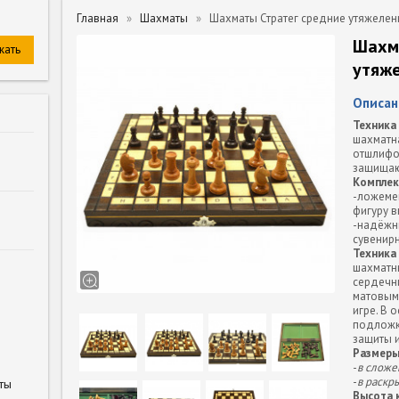
Главная
Шахматы
Шахматы Стратег средние утяжеле
Шахм
утяж
Описан
Техника
шахматна
отшлифо
защищаю
Комплек
-ложеме
фигуру в
-надёжн
сувенирн
Техника
шахматн
сердечн
матовым
игре. В 
подложк
защиты 
Размеры
-
в сложе
-
в раскр
ты
Высота 