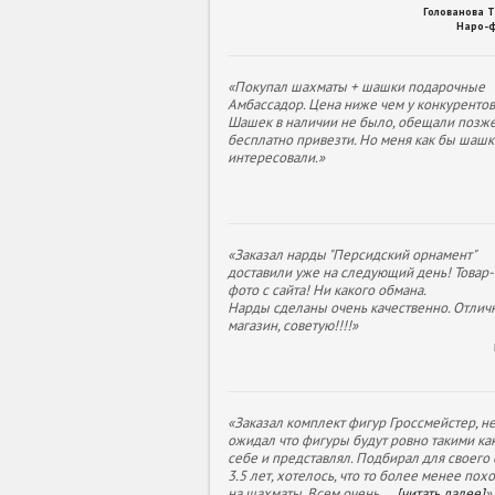
Голованова 
Наро-
«Покупал шахматы + шашки подарочные
Амбассадор. Цена ниже чем у конкурентов
Шашек в наличии не было, обещали позж
бесплатно привезти. Но меня как бы шашк
интересовали.»
«Заказал нарды "Персидский орнамент"
доставили уже на следующий день! Товар- 
фото с сайта! Ни какого обмана.
Нарды сделаны очень качественно. Отлич
магазин, советую!!!!»
«Заказал комплект фигур Гроссмейстер, н
ожидал что фигуры будут ровно такими как
себе и представлял. Подбирал для своего
3.5 лет, хотелось, что то более менее пох
на шахматы. Всем очень
...
[читать далее]
»