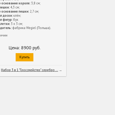
 основания короля:
3,8 см;
пешки:
4,3 см;
 основания пешки:
2,7 см;
л доски:
клён;
л фигур:
бук
летки:
3 х 3 см;
дитель:
фабрика Wegiel (Польша).
личии
Цена:
8900
руб.
Купить
Набор 3 в 1 "Гроссмейстер" серебро ...
→