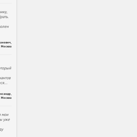
ику,
рать.
волен
ханович
,
Москва
оторый
иантов
еся
...
ександр
,
Москва
о мои
ы уже
ду