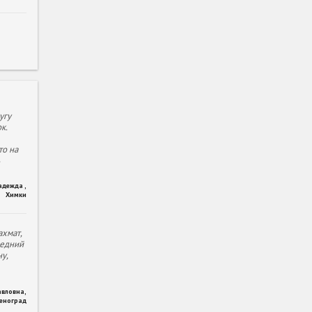
угу
к.
то на
адежда
,
Химки
хмат,
ледний
у,
авловна
,
леноград