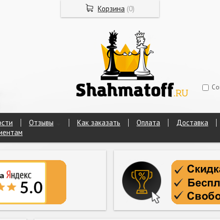
Корзина
(
0
)
Со
ости
Отзывы
Как заказать
Оплата
Доставка
иентам