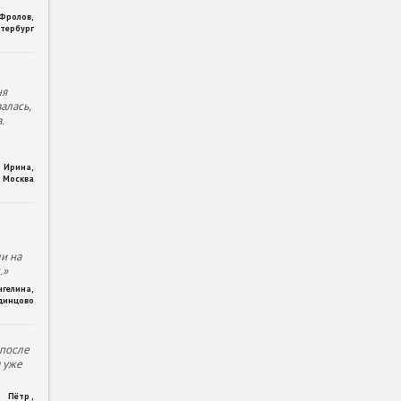
 Фролов
,
тербург
ня
алась,
.
Ирина
,
Москва
и на
.»
нгелина
,
динцово
 после
м уже
Пётр
,