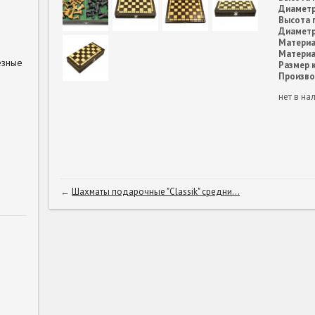
Диаметр
Высота 
Диаметр
Материа
Материа
езные
Размер к
Произво
нет в на
←
Шахматы подарочные "Classik" средни...