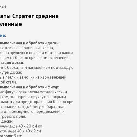
нные
аты Стратег средние
еленные
ие:
 выполнения и обработки доски:
я доска выполнена из клёна,
вана вручную и покрыта матовым лаком,
щим от бликов при ярком освещении.
тация доски:
нт с бархатным напылением под каждую
нутри доски;
ые петли и замочки из нержавеющей
ой стали.
 выполнения и обработки фигур:
ые фигуры утяжелены металлическим
иком, вышкурены вручную и покрыты
 лаком для предотвращения бликов при
основании каждой фигуры бархатная
а для бесшумного передвижения и
игрового поля.
 доски:
нном виде
40 х 20 х 4 см
ытом виде
40 х 40 х 2 см
короля:
9 см;