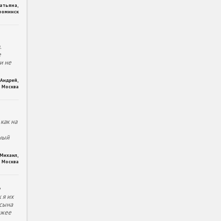
Татьяна
,
фоминск
.
е
и не
Андрей
,
Москва
как на
ный
Михаил
,
Москва
е
 я их
 сына
ожее