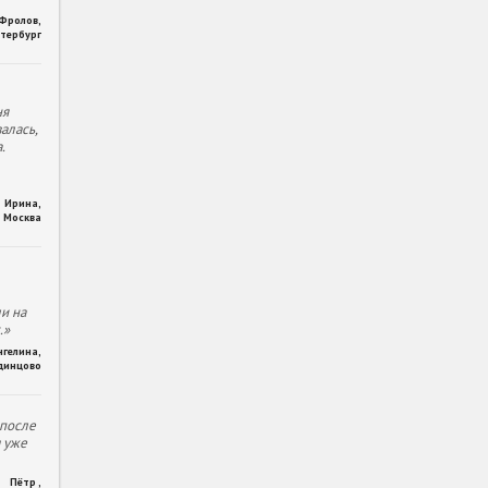
 Фролов
,
тербург
ня
алась,
.
Ирина
,
Москва
и на
.»
нгелина
,
динцово
 после
м уже
Пётр
,