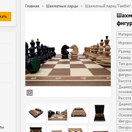
Главная
Шахматные ларцы
Шахматный ларец "Гамбит" 
Шахма
фигур
Материа
Игровое
Размер 
Размер 
Тип дос
Шахмат
фигуры:
Высота 
Диамет
основа
Высота 
Диамет
основан
Основан
Фигуры 
ты
Фигуры 