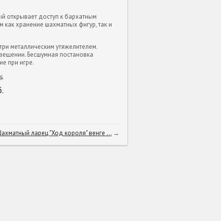
й открывает доступ к бархатным
 как хранение шахматных фигур, так и
ри металлическим утяжелителем.
вещении. Бесшумная постановка
е при игре.
.
.
ахматный ларец "Ход короля" венге ...
→