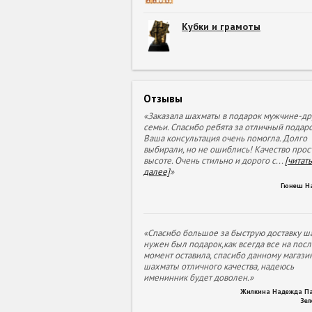
Кубки и грамоты
Отзывы
«Заказала шахматы в подарок мужчине-др
семьи. Спасибо ребята за отличный подаро
Ваша консультация очень помогла. Долго
выбирали, но не ошиблись! Качество прос
высоте. Очень стильно и дорого с
...
[читать
далее]
»
Гюнеш Н
«Спасибо большое за быструю доставку ша
нужен был подарок,как всегда все на пос
момент оставила, спасибо данному магазин
шахматы отличного качества, надеюсь
именинник будет доволен.»
Жилкина Надежда П
Зе