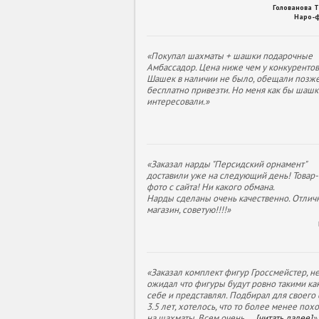
Голованова 
Наро-
«Покупал шахматы + шашки подарочные
Амбассадор. Цена ниже чем у конкурентов
Шашек в наличии не было, обещали позж
бесплатно привезти. Но меня как бы шашк
интересовали.»
«Заказал нарды "Персидский орнамент"
доставили уже на следующий день! Товар- 
фото с сайта! Ни какого обмана.
Нарды сделаны очень качественно. Отлич
магазин, советую!!!!»
«Заказал комплект фигур Гроссмейстер, н
ожидал что фигуры будут ровно такими как
себе и представлял. Подбирал для своего
3.5 лет, хотелось, что то более менее пох
на шахматы. Всем очень
...
[читать далее]
»