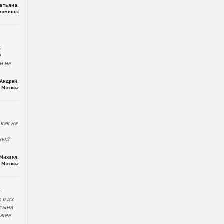
Татьяна
,
фоминск
.
е
и не
Андрей
,
Москва
как на
ный
Михаил
,
Москва
е
 я их
 сына
ожее