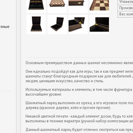
Утяжеле
Произв
Вес ком
езные
Основным преимуществом данных шахмат несомненно являет
Они идеально подойдут как для игры, так и как предмет инт
шахматы станут благородным подарком как для любителей д
людям, ценящим искусство, качество и стиль.
Используемые материалы и элементы, в том числе фурнитура 
высочайшем уровне.
Шахматный ларец выполнен из ореха, а его игровое поле 
дерева (красное дерево, клён и прочее прочие).
Никакой цветной печати - каждый элемент доски, будь то кле
выполнены в технике маркетри (ручной набор композиции ш
Данный шахматный ларец будет отлично смотреться как пред