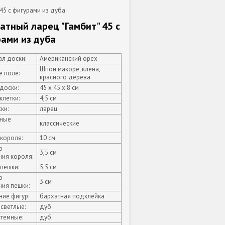
45 с фигурами из дуба
тный ларец "Гамбит" 45 с
ами из дуба
л доски:
Американский орех
Шпон макоре, клена,
 поле:
красного дерева
доски:
45 х 45 х 8 см
клетки:
4,5 см
ки:
ларец
ные
классические
короля:
10 см
р
3,5 см
ния короля:
пешки:
5,5 см
р
3 см
ия пешки:
ие фигур:
бархатная подклейка
светлые:
дуб
темные:
дуб