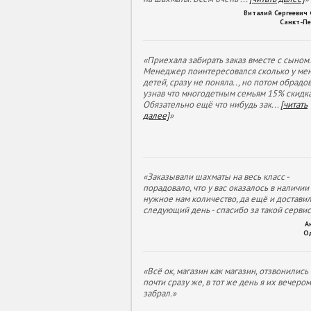
Виталий Сергеевич
Санкт-Пе
«Приехала забирать заказ вместе с сыном.
Менеджер поинтересовался сколько у ме
детей, сразу не поняла.., но потом обрадов
узнав что многодетным семьям 15% скидка
Обязательно ещё что нибудь зак
...
[читать
далее]
»
«Заказывали шахматы на весь класс -
порадовало, что у вас оказалось в наличии
нужное нам количество, да ещё и доставил
следующий день - спасибо за такой сервис
А
О
«Всё ок, магазин как магазин, отзвонились
почти сразу же, в тот же день я их вечеро
забрал.»