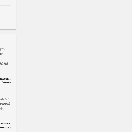
угу
к.
то на
адежда
,
Химки
хмат,
ледний
у,
авловна
,
леноград