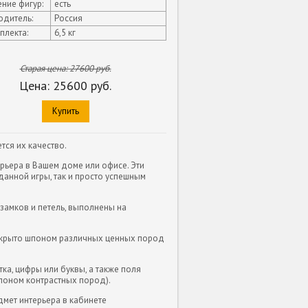
ние фигур:
есть
одитель:
Россия
плекта:
6,5 кг
Старая цена:
27600
руб.
Цена:
25600
руб.
Купить
ся их качество.
ерьера в Вашем доме или офисе. Эти
анной игры, так и просто успешным
замков и петель, выполнены на
покрыто шпоном различных ценных пород
тка, цифры или буквы, а также поля
поном контрастных пород).
мет интерьера в кабинете