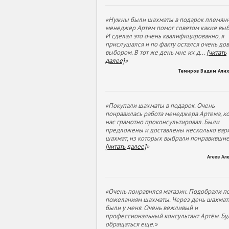
«Нужны были шахматы в подарок племянн
менеджер Артем помог советом какие выб
И сделал это очень квалифицированно, я
прислушался и по факту остался очень до
выбором. В тот же день мне их д
...
[читать
далее]
»
Темиров Вадим Али
«Покупали шахматы в подарок. Очень
понравилась работа менеджера Артема, к
нас грамотно проконсультировал. Были
предложены и доставлены несколько вар
шахмат, из которых выбрали понравивши
[читать далее]
»
Агеев Ал
«Очень понравился магазин. Подобрали п
пожеланиям шахматы. Через день шахмат
были у меня. Очень вежливый и
профессиональный консультант Артём. Бу
обращаться еще.»