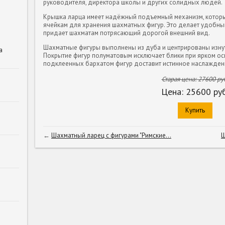
руководителя, директора школы и других солидных людей.
Крышка ларца имеет надёжный подъемный механизм, которы
ячейкам для хранения шахматных фигур. Это делает удобным
придает шахматам потрясающий дорогой внешний вид.
Шахматные фигуры выполнены из дуба и центрированы изнут
а
Покрытие фигур полуматовым исключает блики при ярком ос
подклеенных бархатом фигур доставит истинное наслаждени
Старая цена:
27600
руб
Цена:
25600
руб
Купить
←
Шахматный ларец с фигурами "Римские...
Ш