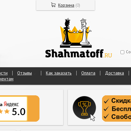
Корзина
(
0
)
Со
ости
Отзывы
Как заказать
Оплата
Доставка
иентам