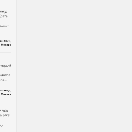
ику,
рать.
волен
ханович
,
Москва
оторый
иантов
еся
...
ександр
,
Москва
о мои
ы уже
ду