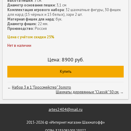
Высота пешки:
5 см.
Диаметр основания пешки:
3,1 см
Комплектация игрового набора:
32 шахматные фигуры, 30 фишек
для нард (15 чёрных и 15 белых), зари 2 шт.
Материал фишек для нард:
бук.
Диаметр фишек:
22 мм.
Производство:
Россия
Цена с учётом скидки 25%
Нет в наличии
Цена:
8900
руб.
Купить
←
Набор 3 в 1 "Гроссмейстер" Золото
Шахматы деревянные "Classik" 50 см.
→
artes2404@mail.ru
2015-2026 © «Интернет магазин Шахматофф»
ОГРН: 323508100123077