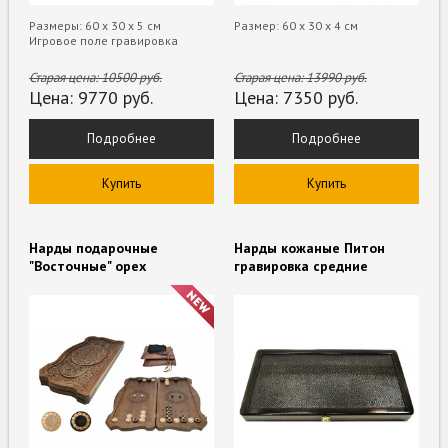
Размеры: 60 х 30 х 5 см
Размер: 60 х 30 х 4 см
Игровое поле гравировка
Старая цена:
10500
руб.
Старая цена:
13990
руб.
Цена:
9770
руб.
Цена:
7350
руб.
Подробнее
Подробнее
Купить
Купить
Нарды подарочные
Нарды кожаные Питон
"Восточные" орех
гравировка cредние