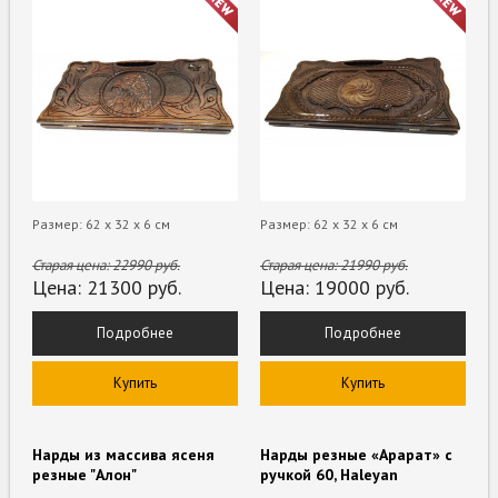
Размер: 62 х 32 х 6 см
Размер: 62 х 32 х 6 см
Старая цена:
22990
руб.
Старая цена:
21990
руб.
Цена:
21300
руб.
Цена:
19000
руб.
Подробнее
Подробнее
Купить
Купить
Нарды из массива ясеня
Нарды резные «Арарат» с
резные "Алон"
ручкой 60, Haleyan