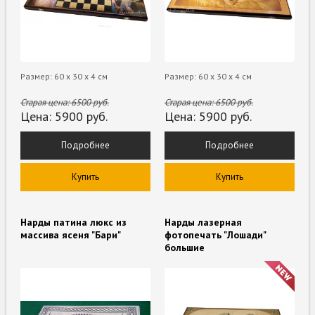
Размер: 60 х 30 х 4 см
Размер: 60 х 30 х 4 см
Старая цена:
6500
руб.
Старая цена:
6500
руб.
Цена:
5900
руб.
Цена:
5900
руб.
Подробнее
Подробнее
Купить
Купить
Нарды патина люкс из
Нарды лазерная
массива ясеня "Бари"
фотопечать "Лошади"
большие