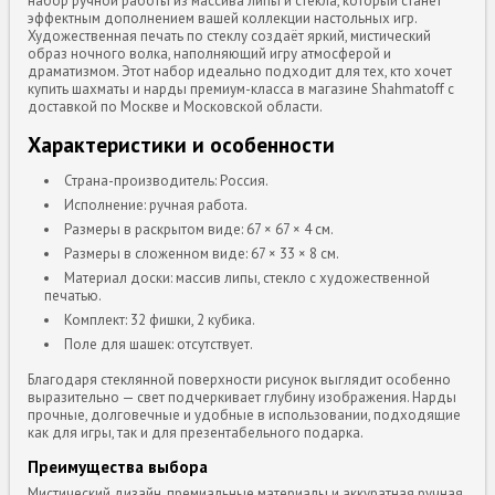
набор ручной работы из массива липы и стекла, который станет
эффектным дополнением вашей коллекции настольных игр.
Художественная печать по стеклу создаёт яркий, мистический
образ ночного волка, наполняющий игру атмосферой и
драматизмом. Этот набор идеально подходит для тех, кто хочет
купить шахматы и нарды премиум-класса в магазине Shahmatoff с
доставкой по Москве и Московской области.
Характеристики и особенности
Страна-производитель: Россия.
Исполнение: ручная работа.
Размеры в раскрытом виде: 67 × 67 × 4 см.
Размеры в сложенном виде: 67 × 33 × 8 см.
Материал доски: массив липы, стекло с художественной
печатью.
Комплект: 32 фишки, 2 кубика.
Поле для шашек: отсутствует.
Благодаря стеклянной поверхности рисунок выглядит особенно
выразительно — свет подчеркивает глубину изображения. Нарды
прочные, долговечные и удобные в использовании, подходящие
как для игры, так и для презентабельного подарка.
Преимущества выбора
Мистический дизайн, премиальные материалы и аккуратная ручная