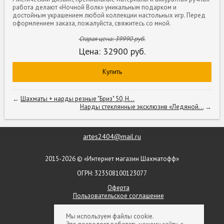
работа делают «Ночной Волк» уникальным подарком и
достойным украшением любой коллекции настольных игр. Перед
оформлением заказа, пожалуйста, свяжитесь со мной.
Старая цена:
39990
руб.
Цена:
32900
руб.
Купить
←
Шахматы + нарды резные "Бриз" 50, H...
Нарды стеклянные эксклюзив «Ледяной...
→
artes2404@mail.ru
2015-2026 © «Интернет магазин Шахматофф»
ОГРН: 323508100123077
Оферта
Пользовательское соглашение
+ 7 (903) 552-09-79
Мы используем файлы cookie.