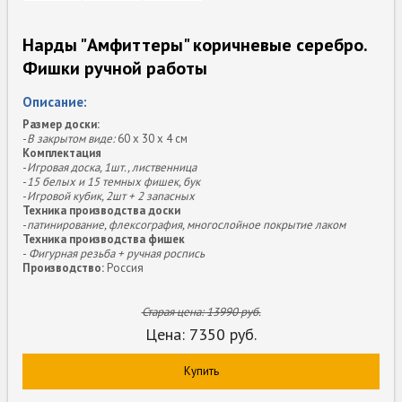
Нарды "Амфиттеры" коричневые серебро.
Фишки ручной работы
Описание:
Размер доски:
-
В закрытом виде:
60 х 30 х 4 см
Комплектация
-
Игровая доска, 1шт., лиственница
-
15 белых и 15 темных фишек, бук
-
Игровой кубик, 2шт + 2 запасных
Техника производства доски
-
патинирование, флексография, многослойное покрытие лаком
Техника производства фишек
-
Фигурная резьба + ручная роспись
Производство:
Россия
Старая цена:
13990
руб.
Цена:
7350
руб.
Купить