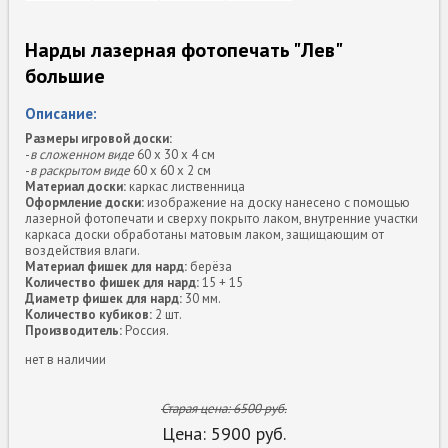
Нарды лазерная фотопечать "Лев"
большие
Описание:
Размеры игровой доски:
-
в сложенном виде
60 х 30 х 4 см
-
в раскрытом виде
60 х 60 х 2 см
Материал доски:
каркас лиственница
Оформление доски:
изображение на доску нанесено с помощью
лазерной фотопечати и сверху покрыто лаком, внутренние участки
каркаса доски обработаны матовым лаком, защищающим от
воздействия влаги.
Материал фишек для нард:
берёза
Количество фишек для нард:
15 + 15
Диаметр фишек для нард:
30 мм.
Количество кубиков:
2 шт.
Производитель:
Россия.
нет в наличии
Старая цена:
6500
руб.
Цена:
5900
руб.