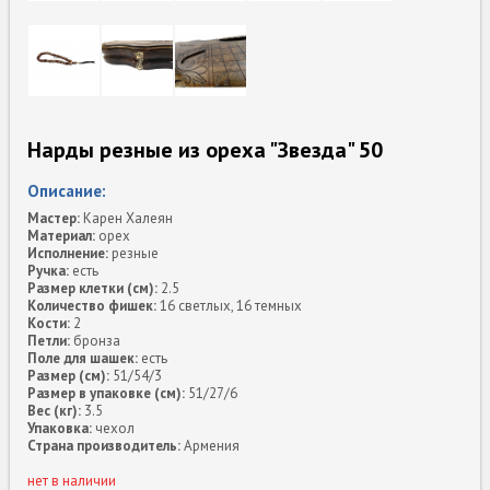
Нарды резные из ореха "Звезда" 50
Описание:
Мастер:
Карен Халеян
Материал:
орех
Исполнение:
резные
Ручка:
есть
Размер клетки (см):
2.5
Количество фишек:
16 светлых, 16 темных
Кости:
2
Петли:
бронза
Поле для шашек:
есть
Размер (см):
51/54/3
Размер в упаковке (см):
51/27/6
Вес (кг):
3.5
Упаковка:
чехол
Страна производитель:
Армения
нет в наличии