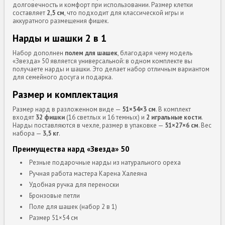
долговечность и комфорт при использовании. Размер клетки
составляет
2,5 см
, что подходит для классической игры и
аккуратного размещения фишек.
Нарды и шашки 2 в 1
Набор дополнен
полем для шашек
, благодаря чему модель
«Звезда» 50 является универсальной: в одном комплекте вы
получаете нарды и шашки. Это делает набор отличным вариантом
для семейного досуга и подарка.
Размер и комплектация
Размер нард в разложенном виде —
51×54×3 см
. В комплект
входят
32 фишки
(16 светлых и 16 темных) и
2 игральные кости
.
Нарды поставляются в чехле, размер в упаковке —
51×27×6 см
. Вес
набора —
3,5 кг
.
Преимущества нард «Звезда» 50
Резные подарочные нарды из натурального ореха
Ручная работа мастера Карена Халеяна
Удобная ручка для переноски
Бронзовые петли
Поле для шашек (набор 2 в 1)
Размер 51×54 см