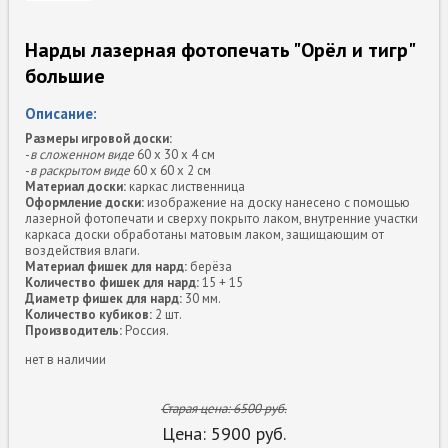
Нарды лазерная фотопечать "Орёл и тигр"
большие
Описание:
Размеры игровой доски:
-
в сложенном виде
60 х 30 х 4 см
-
в раскрытом виде
60 х 60 х 2 см
Материал доски:
каркас лиственница
Оформление доски:
изображение на доску нанесено с помощью
лазерной фотопечати и сверху покрыто лаком, внутренние участки
каркаса доски обработаны матовым лаком, защищающим от
воздействия влаги.
Материал фишек для нард:
берёза
Количество фишек для нард:
15 + 15
Диаметр фишек для нард:
30 мм.
Количество кубиков:
2 шт.
Производитель:
Россия.
нет в наличии
Старая цена:
6500
руб.
Цена:
5900
руб.