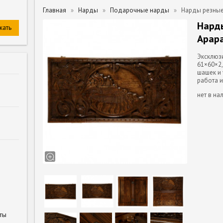
Главная
Нарды
Подарочные нарды
Нарды резные 
Нард
Арара
Эксклюз
61×60×2
шашек и
работа и
нет в на
ты