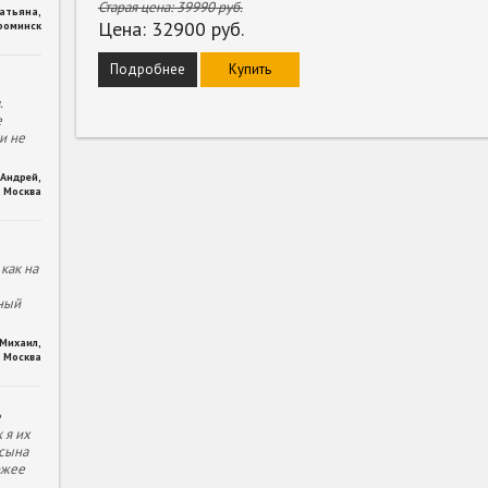
Старая цена:
39990
руб.
Татьяна
,
Цена:
32900
руб.
фоминск
Подробнее
Купить
.
е
и не
Андрей
,
Москва
как на
ный
Михаил
,
Москва
е
 я их
 сына
ожее