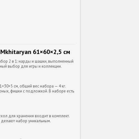
Mkhitaryan 61×60×2,5 см
бор 2 в 1: нарды и шашки, выполненный
чный выбор для игры и коллекции.
1×30×5 см, общий вес набора — 4 кг.
ерных, фишки с подложкой. В наборе есть
ехол для хранения входит в комплект.
 делают набор уникальным.