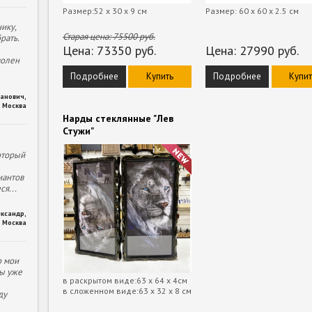
Размер:52 х 30 х 9 см
Размер: 60 x 60 x 2.5 см
ику,
Старая цена:
75500
руб.
рать.
Цена:
73350
руб.
Цена:
27990
руб.
волен
Подробнее
Купить
Подробнее
Купит
ханович
,
Москва
Нарды стеклянные "Лев
Стужи"
оторый
иантов
еся
...
ександр
,
Москва
о мои
ы уже
в раскрытом виде:63 х 64 х 4см
в сложенном виде:63 х 32 х 8 см
ду