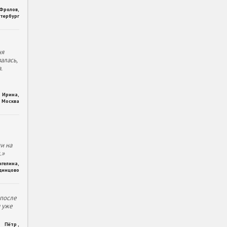
 Фролов
,
тербург
ня
алась,
.
Ирина
,
Москва
и на
.»
нгелина
,
динцово
 после
м уже
Пётр
,