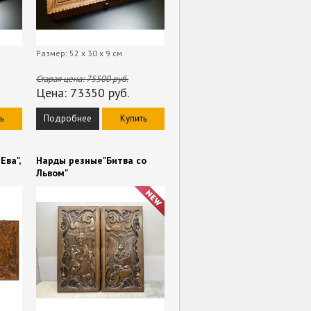
Размер: 52 х 30 х 9 см
Старая цена:
75500
руб.
Цена:
73350
руб.
ь
Подробнее
Купить
Ева",
Нарды резные"Битва со
Львом"