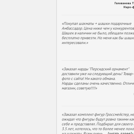
Голованова 
Наро-
«Покупал шахматы + шашки подарочные
Амбассадор. Цена ниже чем у конкурентов
Шашек в наличии не было, обещали позж
бесплатно привезти. Но меня как бы шашк
интересовали.»
«Заказал нарды "Персидский орнамент"
доставили уже на следующий день! Товар- 
фото с сайта! Ни какого обмана.
Нарды сделаны очень качественно. Отлич
магазин, советую!!!!»
«Заказал комплект фигур Гроссмейстер, н
ожидал что фигуры будут ровно такими как
себе и представлял. Подбирал для своего
3.5 лет, хотелось, что то более менее пох
на шахматы. Всем очень
...
[читать далее]
»