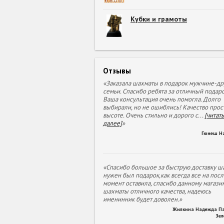
Кубки и грамоты
Отзывы
«Заказала шахматы в подарок мужчине-др
семьи. Спасибо ребята за отличный подаро
Ваша консультация очень помогла. Долго
выбирали, но не ошиблись! Качество прос
высоте. Очень стильно и дорого с
...
[читать
далее]
»
Гюнеш Н
«Спасибо большое за быструю доставку ша
нужен был подарок,как всегда все на пос
момент оставила, спасибо данному магазин
шахматы отличного качества, надеюсь
именинник будет доволен.»
Жилкина Надежда П
Зе