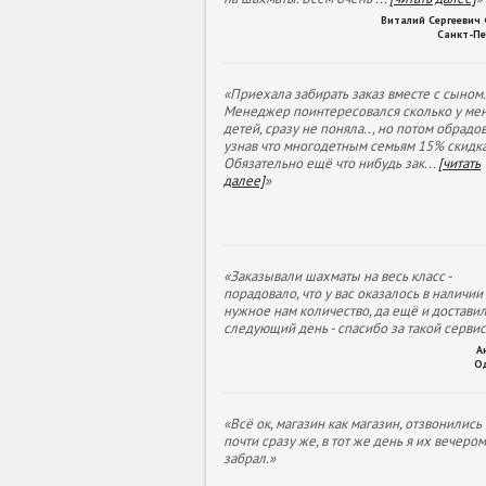
Виталий Сергеевич
Санкт-Пе
«Приехала забирать заказ вместе с сыном.
Менеджер поинтересовался сколько у ме
детей, сразу не поняла.., но потом обрадов
узнав что многодетным семьям 15% скидка
Обязательно ещё что нибудь зак
...
[читать
далее]
»
«Заказывали шахматы на весь класс -
порадовало, что у вас оказалось в наличии
нужное нам количество, да ещё и доставил
следующий день - спасибо за такой сервис
А
О
«Всё ок, магазин как магазин, отзвонились
почти сразу же, в тот же день я их вечеро
забрал.»