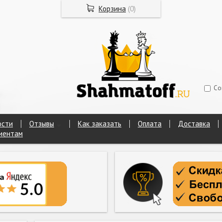
Корзина
(
0
)
Со
ости
Отзывы
Как заказать
Оплата
Доставка
иентам