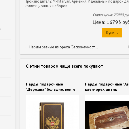
Производитель: Mkhitaryan, Армения. Идеальный подарок дл
коллекционных наборов.
Старая цена:
23990
руб
Цена:
16793
руб
а
Купить
←
Нарды резные из ореха "Бесконечност...
С этим товаром чаще всего покупают
Нарды подарочные
Нарды подарочные "Аз
"Держава" большие, венге
клен-орех антик