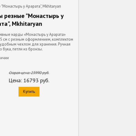
"Монастырь у Арарата", Mkhitaryan
ы резные "Монастырь у
та", Mkhitaryan
ивные нарды «Монастырь у Арарата»
,5 см с резным оформлением, комплектом
 удобным чехлом для хранения. Ручная
з бука, петли из бронзы.
личии
Старая цена:
23990
руб.
Цена:
16793
руб.
Купить