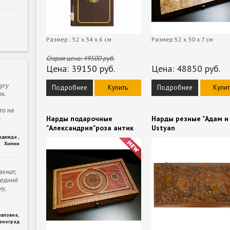
Размер : 52 x 34 x 6 см
Размер:52 х 30 х 7 см
Старая цена:
49500
руб.
Цена:
39150
руб.
Цена:
48850
руб.
угу
Подробнее
Купить
Подробнее
Купит
к.
то на
Нарды подарочные
Нарды резные "Адам и 
"Александрия"роза антик
Ustyan
адежда
,
Химки
хмат,
ледний
у,
авловна
,
леноград