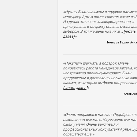
«Нужны были шахматы в подарок племянн
менеджер Артем помог советом какие выб
И сделал это очень квалифицированно, я
прислушался и по факту остался очень до
выбором. В тот же день мне их д
...
[читать
далее]
»
Темиров Вадим Али
«Покупали шахматы в подарок. Очень
понравилась работа менеджера Артема, к
нас грамотно проконсультировал. Были
предложены и доставлены несколько вар
шахмат, из которых выбрали понравивши
[читать далее]
»
Агеев Ал
«Очень понравился магазин. Подобрали п
пожеланиям шахматы. Через день шахмат
были у меня. Очень вежливый и
профессиональный консультант Артём. Бу
обращаться еще.»