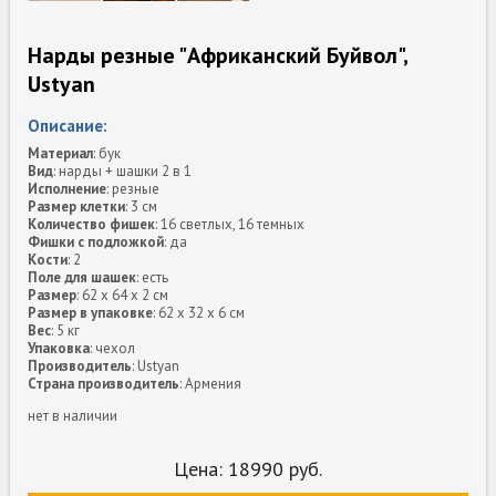
Нарды резные "Африканский Буйвол",
Ustyan
Описание:
Материал
: бук
Вид
: нарды + шашки 2 в 1
Исполнение
: резные
Размер клетки
: 3 см
Количество фишек
: 16 светлых, 16 темных
Фишки с подложкой
: да
Кости
: 2
Поле для шашек
: есть
Размер
: 62 x 64 x 2 см
Размер в упаковке
: 62 x 32 x 6 см
Вес
: 5 кг
Упаковка
: чехол
Производитель
: Ustyan
Страна производитель
: Армения
нет в наличии
Цена:
18990
руб.