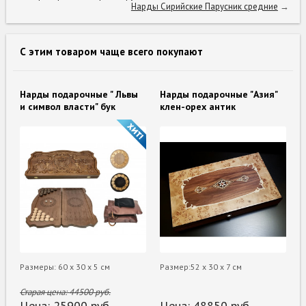
Нарды Сирийские Парусник средние
→
С этим товаром чаще всего покупают
Нарды подарочные " Львы
Нарды подарочные "Азия"
и символ власти" бук
клен-орех антик
Размеры: 60 х 30 х 5 см
Размер:52 х 30 х 7 см
Старая цена:
44500
руб.
Цена:
25900
руб.
Цена:
48850
руб.