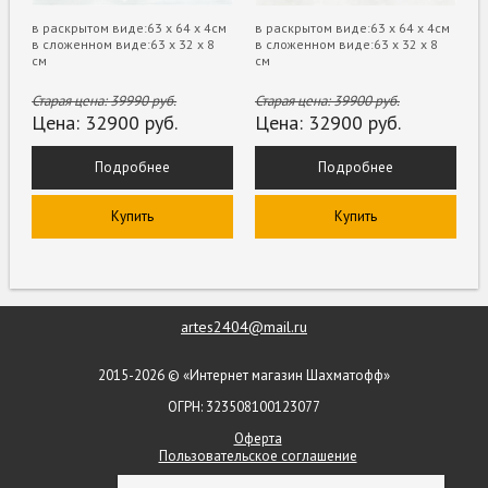
в раскрытом виде:63 х 64 х 4см
в раскрытом виде:63 х 64 х 4см
в сложенном виде:63 х 32 х 8
в сложенном виде:63 х 32 х 8
см
см
Старая цена:
39990
руб.
Старая цена:
39900
руб.
Цена:
32900
руб.
Цена:
32900
руб.
Подробнее
Подробнее
Купить
Купить
artes2404@mail.ru
2015-2026 © «Интернет магазин Шахматофф»
ОГРН: 323508100123077
Оферта
Пользовательское соглашение