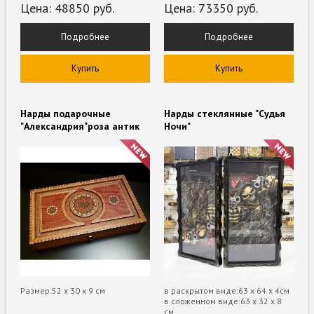
Цена:
48850
руб.
Цена:
73350
руб.
Подробнее
Подробнее
Купить
Купить
Нарды подарочные
Нарды стеклянные "Судья
"Александрия"роза антик
Ночи"
Размер:52 х 30 х 9 см
в раскрытом виде:63 х 64 х 4см
в сложенном виде:63 х 32 х 8
см