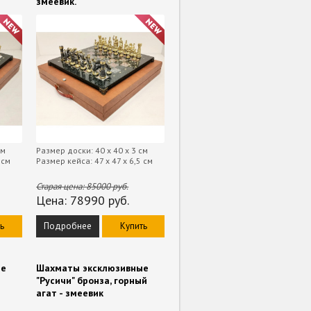
змеевик.
см
Размер доски: 40 х 40 х 3 см
 см
Размер кейса: 47 х 47 х 6,5 см
Старая цена:
85000
руб.
Цена:
78990
руб.
ь
Подробнее
Купить
ые
Шахматы эксклюзивные
"Русичи" бронза, горный
агат - змеевик