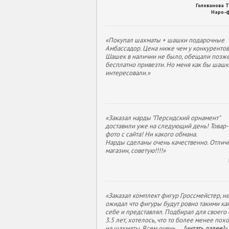
Голованова 
Наро-
«Покупал шахматы + шашки подарочные
Амбассадор. Цена ниже чем у конкурентов
Шашек в наличии не было, обещали позж
бесплатно привезти. Но меня как бы шашк
интересовали.»
«Заказал нарды "Персидский орнамент"
доставили уже на следующий день! Товар- 
фото с сайта! Ни какого обмана.
Нарды сделаны очень качественно. Отлич
магазин, советую!!!!»
«Заказал комплект фигур Гроссмейстер, н
ожидал что фигуры будут ровно такими как
себе и представлял. Подбирал для своего
3.5 лет, хотелось, что то более менее пох
на шахматы. Всем очень
...
[читать далее]
»