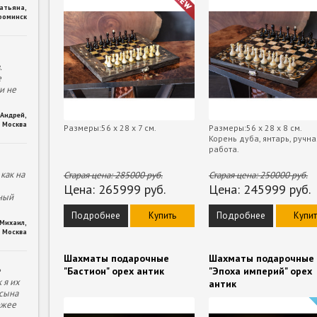
Татьяна
,
фоминск
.
е
и не
Андрей
,
Москва
Размеры:56 х 28 х 7 см.
Размеры:56 х 28 х 8 см.
Корень дуба, янтарь, ручна
работа.
как на
Старая цена:
285000
руб.
Старая цена:
250000
руб.
Цена:
265999
руб.
Цена:
245999
руб.
ный
Подробнее
Купить
Подробнее
Купит
Михаил
,
Москва
Шахматы подарочные
Шахматы подарочные
е
"Бастион" орех антик
"Эпоха империй" орех
 я их
антик
 сына
ожее