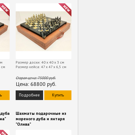
см
Размер доски: 40 х 40 х 3 см
5 см
Размер кейса: 47 х 47 х 6,5 см
Старая цена:
75000
руб.
Цена:
68800
руб.
ь
Подробнее
Купить
 дуба
Шахматы подарочные из
на"
мореного дуба и янтаря
"Олива"