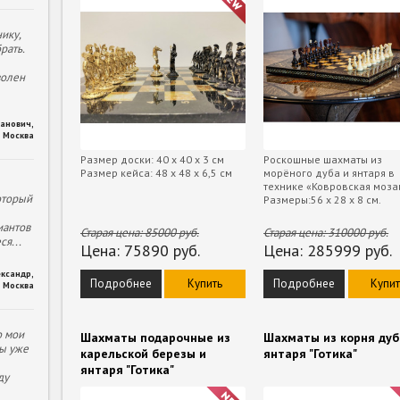
ику,
рать.
волен
ханович
,
Москва
Размер доски: 40 х 40 х 3 см
Роскошные шахматы из
Размер кейса: 48 х 48 х 6,5 см
морёного дуба и янтаря в
технике «Ковровская моза
оторый
Размеры:56 х 28 х 8 см.
иантов
Старая цена:
85000
руб.
Старая цена:
310000
руб.
еся
...
Цена:
75890
руб.
Цена:
285999
руб.
ександр
,
Подробнее
Купить
Подробнее
Купит
Москва
о мои
Шахматы подарочные из
Шахматы из корня дуб
ы уже
карельской березы и
янтаря "Готика"
янтаря "Готика"
ду