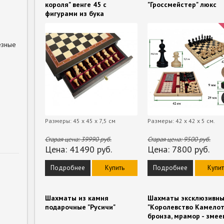
короля" венге 45 с
"Гроссмейстер" люкс
фигурами из бука
езные
Размеры: 45 x 45 х 7,5 см
Размеры: 42 x 42 x 5 см.
Старая цена:
39990
руб.
Старая цена:
9500
руб.
Цена:
41490
руб.
Цена:
7800
руб.
Подробнее
Купить
Подробнее
Купит
Шахматы из камня
Шахматы эксклюзивн
подарочные "Русичи"
"Королевство Камелот
бронза, мрамор - змее