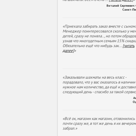
Виталий Сергеевич
Санкт-Пе
«Приехала забирать заказ вместе с сыном.
Менеджер поинтересовался сколько у ме
детей, сразу не поняла.., но потом обрадов
узнав что многодетным семьям 15% скидка
Обязательно ещё что нибудь зак
...
[читать
далее]
»
«Заказывали шахматы на весь класс -
порадовало, что у вас оказалось в наличии
нужное нам количество, да ещё и доставил
следующий день - спасибо за такой сервис
А
О
«Всё ок, магазин как магазин, отзвонились
почти сразу же, в тот же день я их вечеро
забрал.»