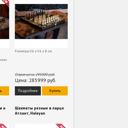
Размеры:56 х 56 х 8 см.
ика».
Старая цена:
295000
руб.
Цена:
285999
руб.
ь
Подробнее
Купить
а и
Шахматы резные в ларце
Атлант, Haleyan