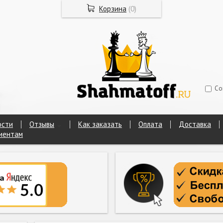
Корзина
(
0
)
Со
ости
Отзывы
Как заказать
Оплата
Доставка
иентам