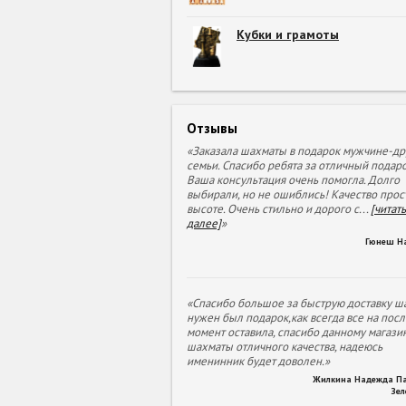
Кубки и грамоты
Отзывы
«Заказала шахматы в подарок мужчине-др
семьи. Спасибо ребята за отличный подаро
Ваша консультация очень помогла. Долго
выбирали, но не ошиблись! Качество прос
высоте. Очень стильно и дорого с
...
[читать
далее]
»
Гюнеш Н
«Спасибо большое за быструю доставку ша
нужен был подарок,как всегда все на пос
момент оставила, спасибо данному магазин
шахматы отличного качества, надеюсь
именинник будет доволен.»
Жилкина Надежда П
Зе