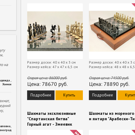
угу
к.
Размер доски: 40 х 40 х 3 см
Размер доски: 40 х 40 х 3 
то на
Размер кейса: 47 х 47 х 6,5 см
Размер кейса: 48 х 48 х 6,
Старая цена:
86000
руб.
Старая цена:
74500
руб.
адежда
,
Цена:
78670
руб.
Цена:
78890
руб.
Химки
Подробнее
Купить
Подробнее
Купит
хмат,
ледний
у,
Шахматы эксклюзивные
Шахматы из мореного
"Спартанская битва"
и янтаря "Арабески-Ти
Горный агат - Змеевик
авловна
,
леноград