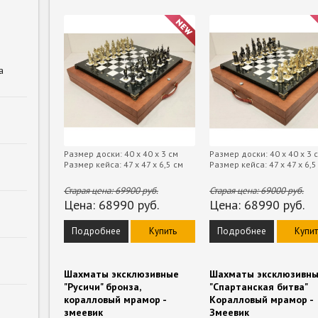
а
Размер доски: 40 х 40 х 3 см
Размер доски: 40 х 40 х 3 
Размер кейса: 47 х 47 х 6,5 см
Размер кейса: 47 х 47 х 6,5
Старая цена:
69900
руб.
Старая цена:
69000
руб.
Цена:
68990
руб.
Цена:
68990
руб.
Подробнее
Купить
Подробнее
Купит
Шахматы эксклюзивные
Шахматы эксклюзивн
"Русичи" бронза,
"Спартанская битва"
коралловый мрамор -
Коралловый мрамор -
змеевик
Змеевик