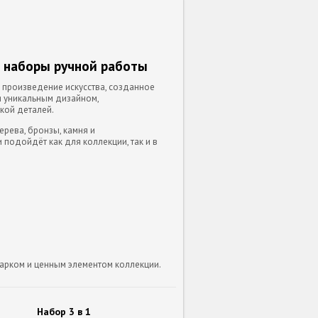
 наборы ручной работы
а произведение искусства, созданное
я уникальным дизайном,
кой деталей.
рева, бронзы, камня и
подойдёт как для коллекции, так и в
дарком и ценным элементом коллекции.
Набор 3 в 1