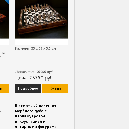
Размеры: 35 х 35 х 5,5 см
нза.
: 5
Старая цена:
30560
руб.
Цена:
23750
руб.
ь
Подробнее
Купить
Шахматный ларец из
к
морёного дуба с
перламутровой
инкрустацией и
янтарными фигурами