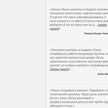
«Нужны были шахматы в подарок племянн
менеджер Артем помог советом какие выб
И сделал это очень квалифицированно, я
прислушался и по факту остался очень до
выбором. В тот же день мне их д
...
[читать
далее]
»
Темиров Вадим Али
«Покупали шахматы в подарок. Очень
понравилась работа менеджера Артема, к
нас грамотно проконсультировал. Были
предложены и доставлены несколько вар
шахмат, из которых выбрали понравивши
[читать далее]
»
Агеев Ал
«Очень понравился магазин. Подобрали п
пожеланиям шахматы. Через день шахмат
были у меня. Очень вежливый и
профессиональный консультант Артём. Бу
обращаться еще.»