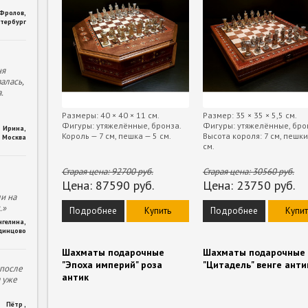
 Фролов
,
тербург
ня
алась,
.
Размеры: 40 × 40 × 11 см.
Размер: 35 × 35 × 5,5 см.
Фигуры: утяжелённые, бронза.
Фигуры: утяжелённые, бро
Ирина
,
Король — 7 см, пешка — 5 см.
Высота короля: 7 см, пешки
Москва
см.
Старая цена:
92700
руб.
Старая цена:
30560
руб.
Цена:
87590
руб.
Цена:
23750
руб.
и на
.»
Подробнее
Купить
Подробнее
Купит
нгелина
,
динцово
Шахматы подарочные
Шахматы подарочные
"Эпоха империй" роза
"Цитадель" венге анти
 после
антик
м уже
Пётр
,