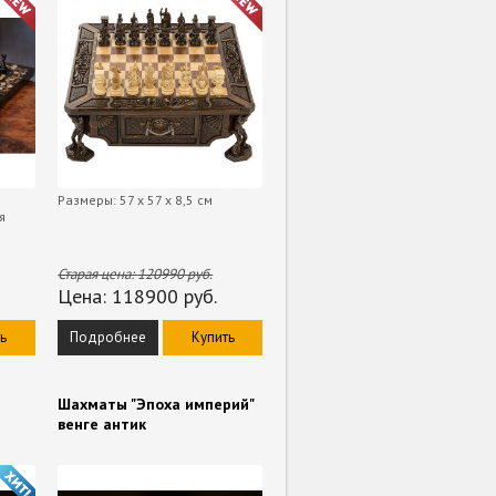
Размеры: 57 х 57 х 8,5 см
я
Старая цена:
120990
руб.
Цена:
118900
руб.
ь
Подробнее
Купить
Шахматы "Эпоха империй"
венге антик