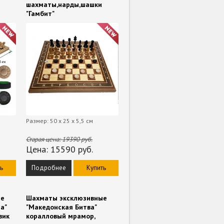
шахматы,нарды,шашки
"Гамбит"
Размер: 50 х 25 х 5,5 см
Старая цена:
19390
руб.
Цена:
15590
руб.
ь
Подробнее
Купить
ые
Шахматы эксклюзивные
а"
"Македонская Битва"
вик
коралловый мрамор,