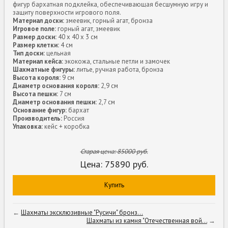
фигур бархатная подклейка, обеспечивающая бесшумную игру и
защиту поверхности игрового поля.
Материал доски:
змеевик, горный агат, бронза
Игровое поле:
горный агат, змеевик
Размер доски:
40 х 40 х 3 см
Размер клетки:
4 см
Тип доски:
цельная
Материал кейса:
экокожа, стальные петли и замочек
Шахматные фигуры:
литье, ручная работа, бронза
Высота короля:
9 см
Диаметр основания короля:
2,9 см
Высота пешки:
7 см
Диаметр основания пешки:
2,7 см
Основание фигур:
бархат
Производитель:
Россия
Упаковка:
кейс + коробка
Старая цена:
85000
руб.
Цена:
75890
руб.
Купить
←
Шахматы эксклюзивные "Русичи" бронз...
Шахматы из камня "Отечественная вой...
→