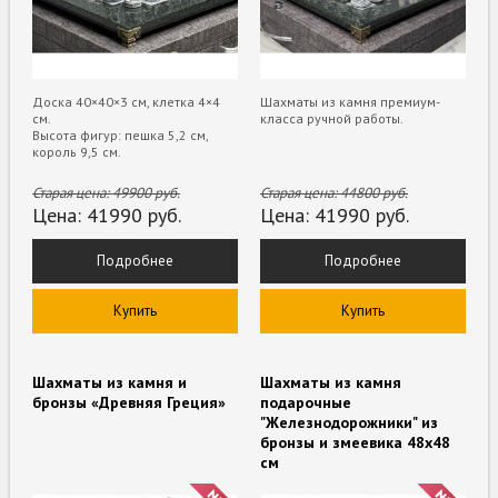
Доска 40×40×3 см, клетка 4×4
Шахматы из камня премиум-
см.
класса ручной работы.
Высота фигур: пешка 5,2 см,
король 9,5 см.
Старая цена:
49900
руб.
Старая цена:
44800
руб.
Цена:
41990
руб.
Цена:
41990
руб.
Подробнее
Подробнее
Купить
Купить
Шахматы из камня и
Шахматы из камня
бронзы «Древняя Греция»
подарочные
"Железнодорожники" из
бронзы и змеевика 48х48
см