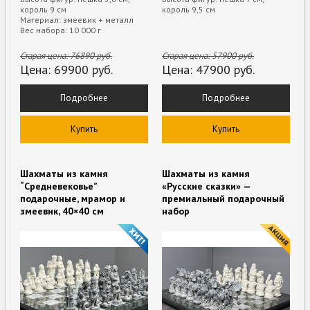
король 9 см
король 9,5 см
Материал: змеевик + металл
Вес набора: 10 000 г
Старая цена:
76890
руб.
Старая цена:
57900
руб.
Цена:
69900
руб.
Цена:
47900
руб.
Подробнее
Подробнее
Купить
Купить
Шахматы из камня
Шахматы из камня
“Средневековье”
«Русские сказки» —
подарочные, мрамор и
премиальный подарочный
змеевик, 40×40 см
набор