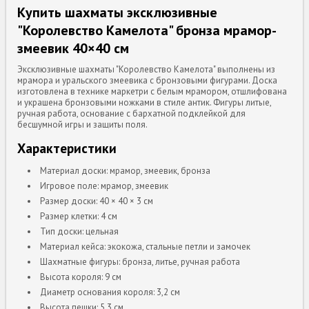
Купить шахматы эксклюзивные
"Королевство Камелота" бронза мрамор-
змеевик 40×40 см
Эксклюзивные шахматы "Королевство Камелота" выполнены из
мрамора и уральского змеевика с бронзовыми фигурами. Доска
изготовлена в технике маркетри с белым мрамором, отшлифована
и украшена бронзовыми ножками в стиле антик. Фигуры литые,
ручная работа, основание с бархатной подклейкой для
бесшумной игры и защиты поля.
Характеристики
Материал доски: мрамор, змеевик, бронза
Игровое поле: мрамор, змеевик
Размер доски: 40 × 40 × 3 см
Размер клетки: 4 см
Тип доски: цельная
Материал кейса: экокожа, стальные петли и замочек
Шахматные фигуры: бронза, литье, ручная работа
Высота короля: 9 см
Диаметр основания короля: 3,2 см
Высота пешки: 5,3 см