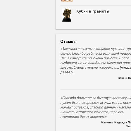
Кубки и грамоты
Отзывы
«Заказала шахматы в подарок мужчине-др
семьи. Спасибо ребята за отличный подаро
Ваша консультация очень помогла. Долго
выбирали, но не ошиблись! Качество прос
высоте. Очень стильно и дорого с
...
[читать
далее]
»
Гюнеш Н
«Спасибо большое за быструю доставку ша
нужен был подарок,как всегда все на пос
момент оставила, спасибо данному магазин
шахматы отличного качества, надеюсь
именинник будет доволен.»
Жилкина Надежда П
Зе