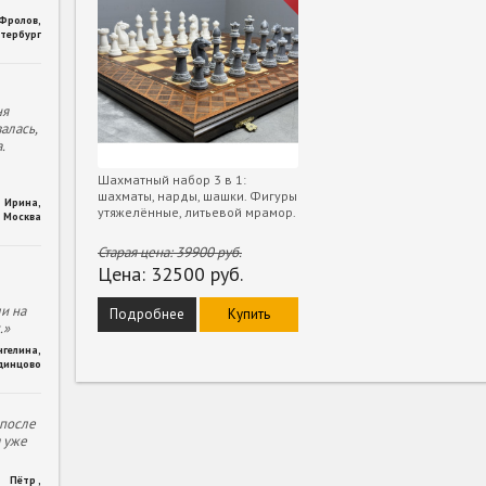
 Фролов
,
тербург
ня
алась,
.
Шахматный набор 3 в 1:
шахматы, нарды, шашки. Фигуры
Ирина
,
утяжелённые, литьевой мрамор.
Москва
Старая цена:
39900
руб.
Цена:
32500
руб.
и на
Подробнее
Купить
.»
нгелина
,
динцово
 после
м уже
Пётр
,