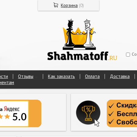
Корзина
(
0
)
Со
ости
Отзывы
Как заказать
Оплата
Доставка
иентам