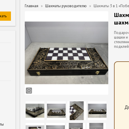
Главная
Шахматы руководителю
Шахматы 3 в 1 «Поб
Шахма
шахм
Подарочн
шашки и 
стеклянн
подклей
Д
ты