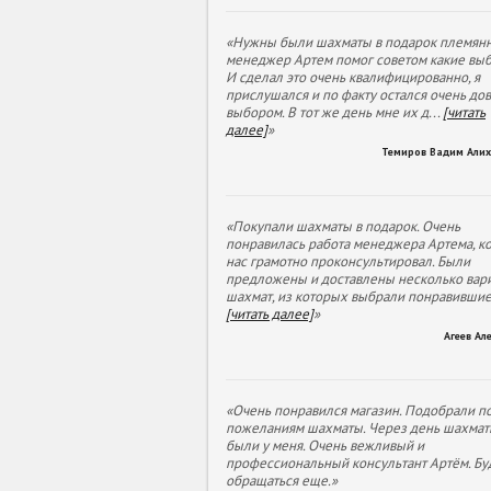
«Нужны были шахматы в подарок племянн
менеджер Артем помог советом какие выб
И сделал это очень квалифицированно, я
прислушался и по факту остался очень до
выбором. В тот же день мне их д
...
[читать
далее]
»
Темиров Вадим Али
«Покупали шахматы в подарок. Очень
понравилась работа менеджера Артема, к
нас грамотно проконсультировал. Были
предложены и доставлены несколько вар
шахмат, из которых выбрали понравивши
[читать далее]
»
Агеев Ал
«Очень понравился магазин. Подобрали п
пожеланиям шахматы. Через день шахмат
были у меня. Очень вежливый и
профессиональный консультант Артём. Бу
обращаться еще.»