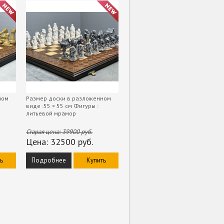
ном
Размер доски в разложенном
виде :55 × 55 см Фигуры :
литьевой мрамор
Старая цена:
39900
руб.
Цена:
32500
руб.
ь
Подробнее
Купить