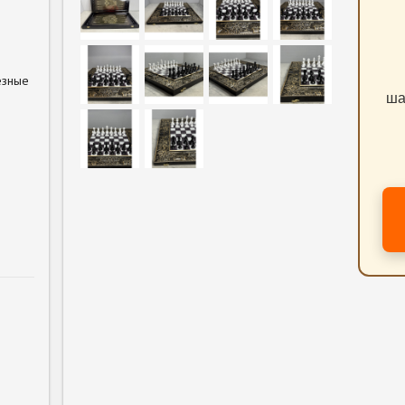
езные
ша