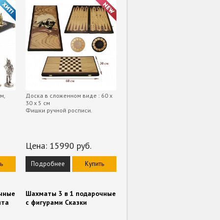
м,
Доска в сложенном виде : 60 х
30 х 5 см
Фишки ручной росписи.
Цена:
15990
руб.
ь
Подробнее
Купить
очные
Шахматы 3 в 1 подарочные
ита
с фигурами Сказки