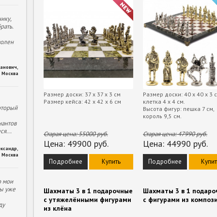
ику,
рать.
волен
ханович
,
Москва
Размер доски: 37 х 37 х 3 см
Размер доски: 40 х 40 х 3 с
Размер кейса: 42 х 42 х 6 см
клетка 4 х 4 см.
оторый
Высота фигур: пешка 7 см,
король 9,5 см.
иантов
еся
...
Старая цена:
55000
руб.
Старая цена:
47990
руб.
Цена:
49900
руб.
Цена:
44990
руб.
ександр
,
Москва
Подробнее
Купить
Подробнее
Купит
о мои
ы уже
Шахматы 3 в 1 подарочные
Шахматы 3 в 1 подар
с утяжелёнными фигурами
с фигурами из композ
ду
из клёна