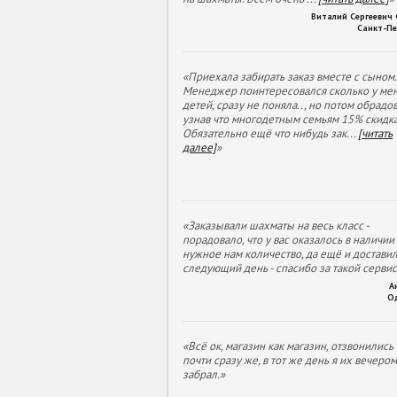
Виталий Сергеевич
Санкт-Пе
«Приехала забирать заказ вместе с сыном.
Менеджер поинтересовался сколько у ме
детей, сразу не поняла.., но потом обрадов
узнав что многодетным семьям 15% скидка
Обязательно ещё что нибудь зак
...
[читать
далее]
»
«Заказывали шахматы на весь класс -
порадовало, что у вас оказалось в наличии
нужное нам количество, да ещё и доставил
следующий день - спасибо за такой сервис
А
О
«Всё ок, магазин как магазин, отзвонились
почти сразу же, в тот же день я их вечеро
забрал.»