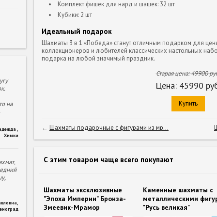
Комплект фишек для нард и шашек: 32 шт
Кубики: 2 шт
Идеальный подарок
Шахматы 3 в 1 «Победа» станут отличным подарком для цени
коллекционеров и любителей классических настольных набо
подарка на любой значимый праздник.
Старая цена:
49900
руб
угу
Цена:
45990
руб
к.
Купить
то на
←
Шахматы подарочные с фигурами из мр...
адежда
,
Химки
С этим товаром чаще всего покупают
хмат,
ледний
у,
Шахматы эксклюзивные
Каменные шахматы с
"Эпоха Империи" Бронза-
металлическими фигу
авловна
,
Змеевик-Мрамор
"Русь великая"
леноград