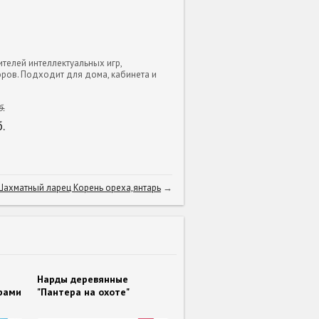
телей интеллектуальных игр,
ров. Подходит для дома, кабинета и
.
.
Шахматный ларец Корень ореха,янтарь
→
Нарды деревянные
рами
"Пантера на охоте"