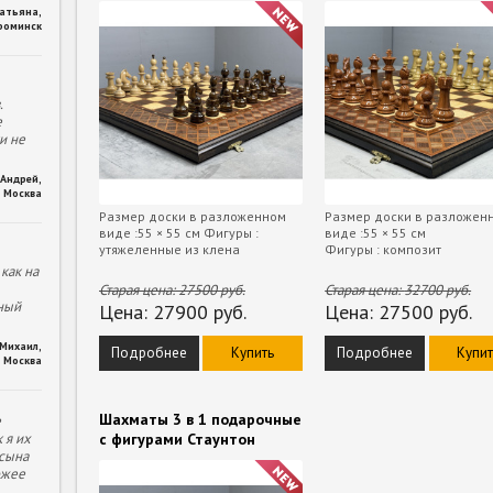
Татьяна
,
фоминск
.
е
и не
Андрей
,
Москва
Размер доски в разложенном
Размер доски в разложен
виде :55 × 55 см Фигуры :
виде :55 × 55 см
утяжеленные из клена
Фигуры : композит
как на
Старая цена:
27500
руб.
Старая цена:
32700
руб.
ный
Цена:
27900
руб.
Цена:
27500
руб.
Михаил
,
Подробнее
Купить
Подробнее
Купит
Москва
Шахматы 3 в 1 подарочные
е
 я их
с фигурами Стаунтон
 сына
ожее