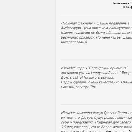
Голованова 
Наро-
«Покупал шахматы + шашки подарочные
Амбассадор. Цена ниже чем у конкурентов
Шашек в наличии не было, обещали позж
бесплатно привезти. Но меня как бы шашк
интересовали.»
«Заказал нарды "Персидский орнамент"
доставили уже на следующий день! Товар- 
фото с сайта! Ни какого обмана.
Нарды сделаны очень качественно. Отлич
магазин, советую!!!!»
«Заказал комплект фигур Гроссмейстер, н
ожидал что фигуры будут ровно такими как
себе и представлял. Подбирал для своего
3.5 лет, хотелось, что то более менее пох
на шахматы. Всем очень
...
[читать далее]
»