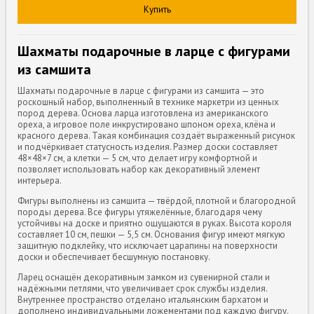
Купить
Шахматы подарочные в ларце с фигурами
из самшита
Шахматы подарочные в ларце с фигурами из самшита — это
роскошный набор, выполненный в технике маркетри из ценных
пород дерева. Основа ларца изготовлена из американского
ореха, а игровое поле инкрустировано шпоном ореха, клёна и
красного дерева. Такая комбинация создаёт выраженный рисунок
и подчёркивает статусность изделия. Размер доски составляет
48×48×7 см, а клетки — 5 см, что делает игру комфортной и
позволяет использовать набор как декоративный элемент
интерьера.
Фигуры выполнены из самшита — твёрдой, плотной и благородной
породы дерева. Все фигуры утяжелённые, благодаря чему
устойчивы на доске и приятно ощущаются в руках. Высота короля
составляет 10 см, пешки — 5,5 см. Основания фигур имеют мягкую
защитную подклейку, что исключает царапины на поверхности
доски и обеспечивает бесшумную постановку.
Ларец оснащён декоративным замком из сувенирной стали и
надёжными петлями, что увеличивает срок службы изделия.
Внутреннее пространство отделано итальянским бархатом и
дополнено индивидуальными ложементами под каждую фигуру.