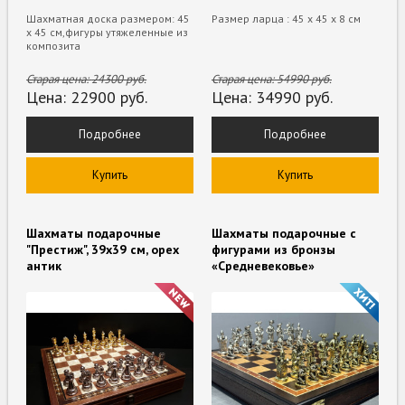
Шахматная доска размером: 45
Размер ларца : 45 х 45 х 8 см
х 45 см,фигуры утяжеленные из
композита
Старая цена:
24300
руб.
Старая цена:
54990
руб.
Цена:
22900
руб.
Цена:
34990
руб.
Подробнее
Подробнее
Купить
Купить
Шахматы подарочные
Шахматы подарочные с
"Престиж", 39х39 см, орех
фигурами из бронзы
антик
«Средневековье»