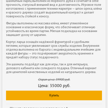
Шахматный ларец выполнен из морёного дуба и сочетает в себе
прочность, статусный внешний вид и долговечность. Игровое поле
изготовлено с применением техники маркетри — шпон ореха, клёна
и красного дерева создаёт выразительный контраст и делает
поверхность стойкой к износу.
Фигуры выполнены из массива клёна, имеют утяжелённое
основание и классическую форму, что обеспечивает отличную
устойчивость во время партии. Мягкая подкладка на основании
защищает доску от царапин.
Корпус ларца оснащён надёжной фурнитурой и удобными
петлями, которые увеличивают срок службы изделия. Внутренняя
отделка выполнена из бархата с индивидуальными ячейками для
каждой фигуры — это подчёркивает аккуратность хранения и
придаёт набору статус подарочного.
Эти шахматы подойдут как для игры, так и для интерьера,
делового кабинета или солидного подарка. Отличный вариант
для ценителей качественных изделий из натурального дерева.
Старая цена:
39900
руб.
Цена:
35000
руб.
Купить