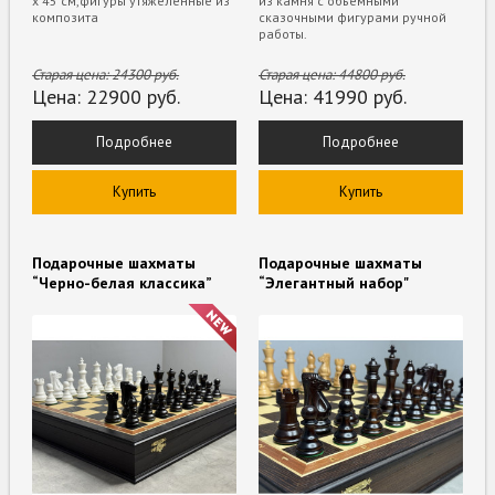
х 45 см,фигуры утяжеленные из
из камня с объёмными
композита
сказочными фигурами ручной
работы.
Старая цена:
24300
руб.
Старая цена:
44800
руб.
Цена:
22900
руб.
Цена:
41990
руб.
Подробнее
Подробнее
Купить
Купить
Подарочные шахматы
Подарочные шахматы
“Черно-белая классика”
“Элегантный набор"