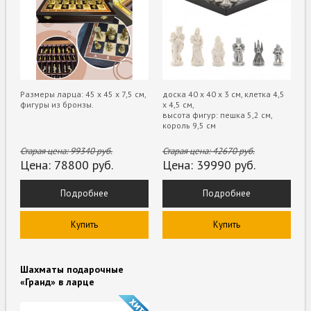
Размеры ларца: 45 x 45 х 7,5 см,
доска 40 х 40 х 3 см, клетка 4,5
фигуры из бронзы.
х 4,5 см,
высота фигур: пешка 5,2 см,
король 9,5 см
Старая цена:
99340
руб.
Старая цена:
42670
руб.
Цена:
78800
руб.
Цена:
39990
руб.
Подробнее
Подробнее
Купить
Купить
Шахматы подарочные
«Гранд» в ларце