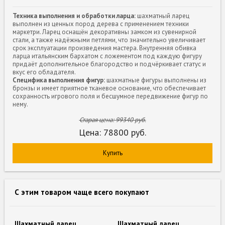
Техника выполнения и обработки ларца:
шахматный ларец
выполнен из ценных пород дерева с применением техники
маркетри. Ларец оснащён декоративны замком из сувенирной
стали, а также надёжными петлями, что значительно увеличивает
срок эксплуатации произведения мастера. Внутренняя обивка
ларца итальянским бархатом с ложементом под каждую фигуру
придаёт дополнительное благородство и подчёркивает статус и
вкус его обладателя.
Специфика выполнения фигур:
шахматные фигуры выполнены из
бронзы и имеет приятное тканевое основание, что обеспечивает
сохранность игрового поля и бесшумное передвижение фигур по
нему.
Старая цена:
99340
руб.
Цена:
78800
руб.
Купить
С этим товаром чаще всего покупают
Шахматный ларец
Шахматный ларец