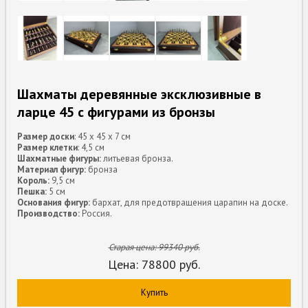
Шахматы деревянные эксклюзивные в
ларце 45 с фигурами из бронзы
Размер доски
: 45 х 45 х 7 см
Размер клетки
: 4,5 см
Шахматные фигуры:
литьевая бронза.
Материал фигур:
бронза
Король:
9,5 см
Пешка:
5 см
Основания фигур:
бархат, для предотвращения царапин на доске.
Производство:
Россия.
Старая цена:
99340
руб.
Цена:
78800
руб.
Купить