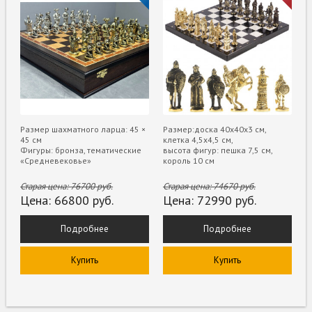
Размер шахматного ларца: 45 ×
Размер:доска 40х40х3 см,
45 см
клетка 4,5х4,5 см,
Фигуры: бронза, тематические
высота фигур: пешка 7,5 см,
«Средневековье»
король 10 см
Старая цена:
76700
руб.
Старая цена:
74670
руб.
Цена:
66800
руб.
Цена:
72990
руб.
Подробнее
Подробнее
Купить
Купить