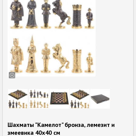
Шахматы "Камелот" бронза, лемезит и
змеевика 40х40 см