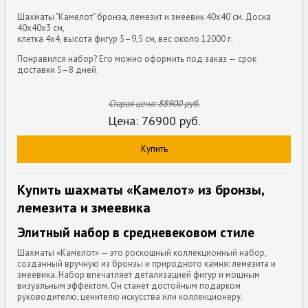
Шахматы "Камелот" бронза, лемезит и змеевик 40х40 см. Доска
40х40х3 см,
клетка 4х4, высота фигур 5–9,5 см, вес около 12000 г.
Понравился набор? Его можно оформить под заказ — срок
доставки 5–8 дней.
Старая цена:
88900
руб.
Цена:
76900
руб.
Купить
Купить шахматы «Камелот» из бронзы,
лемезита и змеевика
Элитный набор в средневековом стиле
Шахматы «Камелот» — это роскошный коллекционный набор,
созданный вручную из бронзы и природного камня: лемезита и
змеевика. Набор впечатляет детализацией фигур и мощным
визуальным эффектом. Он станет достойным подарком
руководителю, ценителю искусства или коллекционеру.