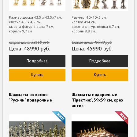
Размер:доска 43,5 х 43,5х7 см,
Размер: 40х40х3 см,
клетка 4,5 х 4,5 см,
клетка 4х4 см,
высота фигур: пешка 7 см,
высота фигур: пешка 6,7 см,
король 9,7 см
король 8,9 см.
Старая цена:
58560
руб.
Старая цена:
49990
руб.
Цена:
48990
руб.
Цена:
45990
руб.
Подробнее
Подробнее
Купить
Купить
Шахматы из камня
Шахматы подарочные
"Русичи" подарочные
"Престиж", 39х39 см, орех
антик