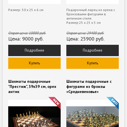
Размер: 50 х 25 х 6 см
Подарочный ларец из ореха с
бронзовыми фигурами в
античном стиле.
Размер:25 х 25 х 5 см
Старая цена:
10000
руб.
Старая цена:
29400
руб.
Цена:
9000
руб.
Цена:
25900
руб.
Подробнее
Подробнее
Купить
Купить
Шахматы подарочные
Шахматы подарочные с
"Престиж", 39х39 см, орех
фигурами из бронзы
антик
«Средневековье»