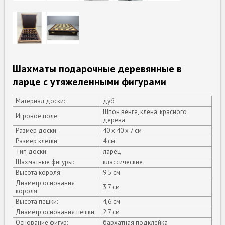
Шахматы подарочные деревянные в
ларце с утяжеленными фигурами
Материал доски:
дуб
Шпон венге, клена, красного
Игровое поле:
дерева
Размер доски:
40 х 40 х 7 см
Размер клетки:
4 см
Тип доски:
ларец
Шахматные фигуры:
классические
Высота короля:
9.5 см
Диаметр основания
3,7 см
короля:
Высота пешки:
4,6 см
Диаметр основания пешки:
2,7 см
Основание фигур:
бархатная подклейка