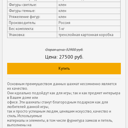
Фигуры светлые:
клен
Фигуры темные:
клен
Утяжеление фигур:
клен
Производитель:
Россия
Вес комплекта:
5 кг
Упаковка:
трехслойная картонная коробка
Старая цена:
32900
руб.
Цена:
27500
руб.
Купить
Основным преимуществом данных шахмат несомненно является
их качество.
Они идеально подойдут как для игры, так и как предмет интерьера
в Вашем доме или
офисе. Эти шахматы станут благородным подарком как для
любителей данной игры,
так и просто успешным людям, ценящим искусство, качество и
стиль. Используемые
материалы и элементы, в том числе фурнитура замков и петель,
выполнены на