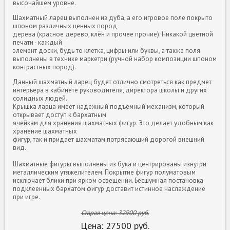
высочайшем уровне.
Шахматный ларец выполнен из дуба, а его игровое поле покрыто
шпоном различных ценных пород
дерева (красное дерево, клён и прочее прочие). Никакой цветной
печати - каждый
элемент доски, будь то клетка, цифры или буквы, а также поля
выполнены в технике маркетри (ручной набор композиции шпоном
контрастных пород).
Данный шахматный ларец будет отлично смотреться как предмет
интерьера в кабинете руководителя, директора школы и других
солидных людей.
Крышка ларца имеет надёжный подъемный механизм, который
открывает доступ к бархатным
ячейкам для хранения шахматных фигур. Это делает удобным как
хранение шахматных
фигур, так и придает шахматам потрясающий дорогой внешний
вид.
Шахматные фигуры выполнены из бука и центрированы изнутри
металлическим утяжелителем. Покрытие фигур полуматовым
исключает блики при ярком освещении. Бесшумная постановка
подклеенных бархатом фигур доставит истинное наслаждение
при игре.
Старая цена:
32900
руб.
Цена:
27500
руб.