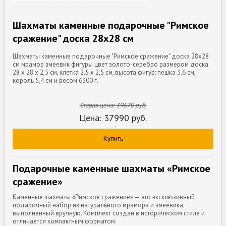
Шахматы каменные подарочные "Римское
сражение" доска 28х28 см
Шахматы каменные подарочные "Римское сражение" доска 28х28
см мрамор змеевик фигуры цвет золото-серебро размером доска
28 х 28 х 2,5 см, клетка 2,5 х 2,5 см, высота фигур: пешка 3,6 см,
король 5,4 см и весом 6300 г.
Старая цена:
39670
руб.
Цена:
37990
руб.
Купить
Подарочные каменные шахматы «Римское
сражение»
Каменные шахматы «Римское сражение» — это эксклюзивный
подарочный набор из натурального мрамора и змеевика,
выполненный вручную. Комплект создан в историческом стиле и
отличается компактным форматом.