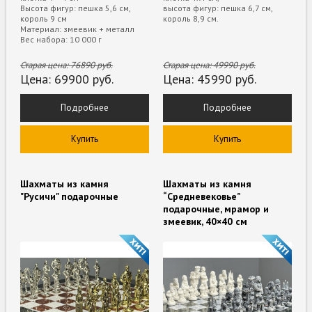
Высота фигур: пешка 5,6 см,
высота фигур: пешка 6,7 см,
король 9 см
король 8,9 см.
Материал: змеевик + металл
Вес набора: 10 000 г
Старая цена:
76890
руб.
Старая цена:
49990
руб.
Цена:
69900
руб.
Цена:
45990
руб.
Подробнее
Подробнее
Купить
Купить
Шахматы из камня
Шахматы из камня
"Русичи" подарочные
“Средневековье”
подарочные, мрамор и
змеевик, 40×40 см