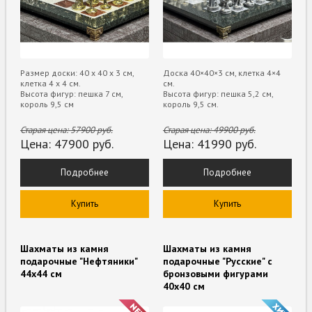
Размер доски: 40 х 40 х 3 см,
Доска 40×40×3 см, клетка 4×4
клетка 4 х 4 см.
см.
Высота фигур: пешка 7 см,
Высота фигур: пешка 5,2 см,
король 9,5 см
король 9,5 см.
Старая цена:
57900
руб.
Старая цена:
49900
руб.
Цена:
47900
руб.
Цена:
41990
руб.
Подробнее
Подробнее
Купить
Купить
Шахматы из камня
Шахматы из камня
подарочные "Нефтяники"
подарочные "Русские" с
44х44 см
бронзовыми фигурами
40х40 см