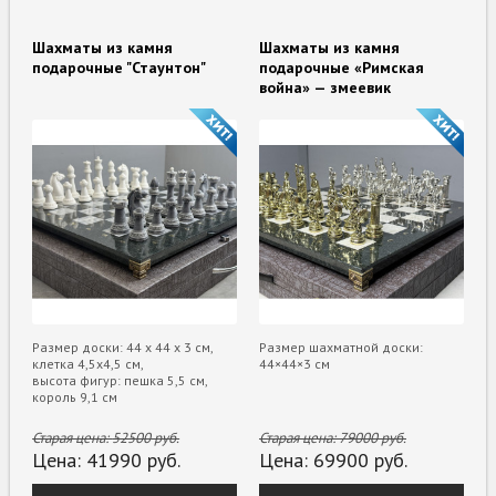
Шахматы из камня
Шахматы из камня
подарочные "Стаунтон"
подарочные «Римская
война» — змеевик
Размер доски: 44 х 44 х 3 см,
Размер шахматной доски:
клетка 4,5х4,5 см,
44×44×3 см
высота фигур: пешка 5,5 см,
король 9,1 см
Старая цена:
52500
руб.
Старая цена:
79000
руб.
Цена:
41990
руб.
Цена:
69900
руб.