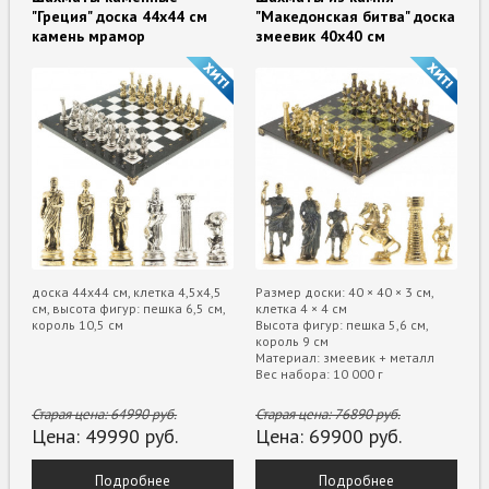
"Греция" доска 44х44 см
"Македонская битва" доска
камень мрамор
змеевик 40х40 см
доска 44х44 см, клетка 4,5х4,5
Размер доски: 40 × 40 × 3 см,
см, высота фигур: пешка 6,5 см,
клетка 4 × 4 см
король 10,5 см
Высота фигур: пешка 5,6 см,
король 9 см
Материал: змеевик + металл
Вес набора: 10 000 г
Старая цена:
64990
руб.
Старая цена:
76890
руб.
Цена:
49990
руб.
Цена:
69900
руб.
Подробнее
Подробнее