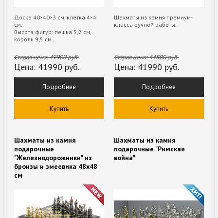
Доска 40×40×3 см, клетка 4×4
Шахматы из камня премиум-
см.
класса ручной работы.
Высота фигур: пешка 5,2 см,
король 9,5 см.
Старая цена:
49900
руб.
Старая цена:
44800
руб.
Цена:
41990
руб.
Цена:
41990
руб.
Подробнее
Подробнее
Купить
Купить
Шахматы из камня
Шахматы из камня
подарочные
подарочные "Римская
"Железнодорожники" из
война"
бронзы и змеевика 48х48
см