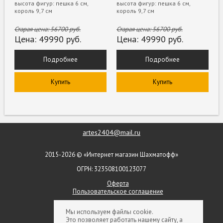
высота фигур: пешка 6 см,
высота фигур: пешка 6 см,
король 9,7 см
король 9,7 см
Старая цена:
56700
руб.
Старая цена:
56700
руб.
Цена:
49990
руб.
Цена:
49990
руб.
Подробнее
Подробнее
Купить
Купить
artes2404@mail.ru
2015-2026 © «Интернет магазин Шахматофф»
ОГРН: 323508100123077
Оферта
Пользовательское соглашение
+ 7 (903) 552-09-79
Мы используем файлы cookie.
Это позволяет работать нашему сайту, а