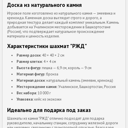
Доска из натурального камня
Игровое поле изготовлено из натурального камня — змеевика и
креноида. Каменная доска выглядит строго и дорого, а
природная текстура делает каждый комплект уникальным. Камень
добывается на Учалинском месторождении в Башкортостане
(Россия), что подтверждает натуральное происхождение
материала и ценность изделия.
Характеристики шахмат "РЖД"
Размер доски:
40 × 40 × 2 см
Размер клетки:
4 × 4 см
Высота фигур:
пешка — 6,9 см, король — 9 см
Материал фигур:
бронза
Материал доски:
натуральный камень (змеевик, креноид)
Месторождение камня:
Учалинское, Башкортостан, Россия
Вес набора:
10 000 г
Упаковка:
кейс из экокожи
Идеально для подарка под заказ
Шахматы из камня "РЖД" отлично подходят для подарка
руководителю, начальнику станции, сотруднику железной дороги
или человеку, связанному с транспортной отраслью. Благодаря