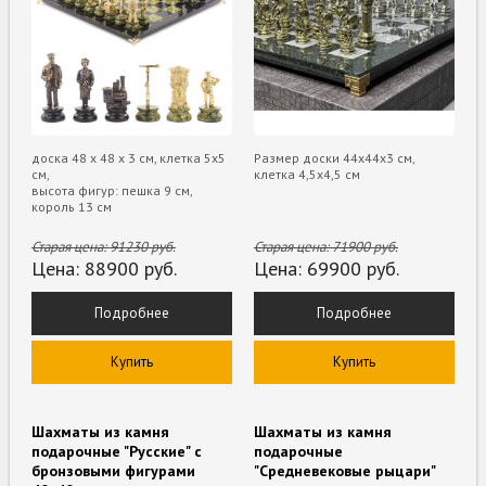
доска 48 х 48 х 3 см, клетка 5х5
Размер доски 44х44х3 см,
см,
клетка 4,5х4,5 см
высота фигур: пешка 9 см,
король 13 см
Старая цена:
91230
руб.
Старая цена:
71900
руб.
Цена:
88900
руб.
Цена:
69900
руб.
Подробнее
Подробнее
Купить
Купить
Шахматы из камня
Шахматы из камня
подарочные "Русские" с
подарочные
бронзовыми фигурами
"Средневековые рыцари"