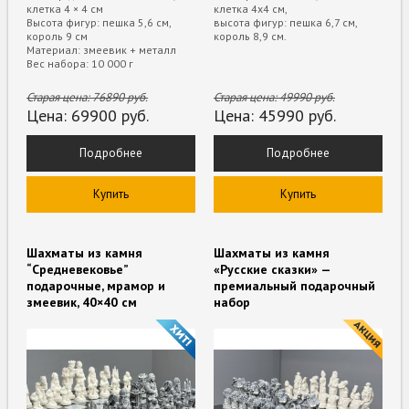
клетка 4 × 4 см
клетка 4х4 см,
Высота фигур: пешка 5,6 см,
высота фигур: пешка 6,7 см,
король 9 см
король 8,9 см.
Материал: змеевик + металл
Вес набора: 10 000 г
Старая цена:
76890
руб.
Старая цена:
49990
руб.
Цена:
69900
руб.
Цена:
45990
руб.
Подробнее
Подробнее
Купить
Купить
Шахматы из камня
Шахматы из камня
“Средневековье”
«Русские сказки» —
подарочные, мрамор и
премиальный подарочный
змеевик, 40×40 см
набор