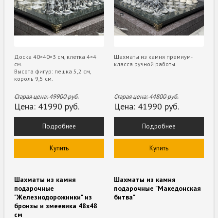
Доска 40×40×3 см, клетка 4×4
Шахматы из камня премиум-
см.
класса ручной работы.
Высота фигур: пешка 5,2 см,
король 9,5 см.
Старая цена:
49900
руб.
Старая цена:
44800
руб.
Цена:
41990
руб.
Цена:
41990
руб.
Подробнее
Подробнее
Купить
Купить
Шахматы из камня
Шахматы из камня
подарочные
подарочные "Македонская
"Железнодорожники" из
битва"
бронзы и змеевика 48х48
см