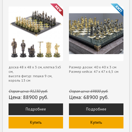
доска 48 х 48 х 3 см, клетка 5х5
Размер доски: 40 х 40 х 3 см
см,
Размер кейса: 47 х 47 х 6,5 см
высота фигур: пешка 9 см,
король 13 см
Старая цена:
91230
руб.
Старая цена:
69800
руб.
Цена:
88900
руб.
Цена:
68900
руб.
Подробнее
Подробнее
Купить
Купить