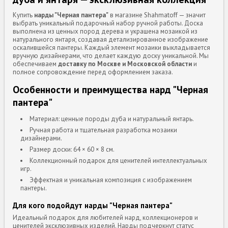
Купить
нарды "Черная пантера"
в магазине Shahmatoff — значит
выбрать уникальный подарочный набор ручной работы. Доска
выполнена из ценных пород дерева и украшена мозаикой из
натурального янтаря, создавая детализированное изображение
оскалившейся пантеры. Каждый элемент мозаики выкладывается
вручную дизайнерами, что делает каждую доску уникальной. Мы
обеспечиваем
доставку по Москве и Московской области
и
полное сопровождение перед оформлением заказа.
Особенности и преимущества нард "Черная
пантера"
Материал: ценные породы дуба и натуральный янтарь.
Ручная работа и тщательная разработка мозаики
дизайнерами.
Размер доски: 64 × 60 × 8 см.
Коллекционный подарок для ценителей интеллектуальных
игр.
Эффектная и уникальная композиция с изображением
пантеры.
Для кого подойдут нарды "Черная пантера"
Идеальный подарок для любителей нард, коллекционеров и
ценителей эксклюзивных изделий. Нарды подчеркнут статус