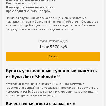
Высота пешки:
4,3 см;
Диаметр основания пешки:
2,7 см;
Производитель:
Чудо Подарок.
Приятная внутренняя отделка доски (тканевые защитные
накладки на петли и бархатный ложемент) обеспечит безопасное
хранение фигур. Бесшумная постановка подклеенных бархатом
фигур доставит истинное наслаждение при игре.
Старая цена:
6900
руб.
Цена:
5370
руб.
Купить
Купить утяжелённые турнирные шахматы
из бука Люкс Shahmatoff
Утяжелённые турнирные шахматы Люкс — это сочетание
классического дизайна, натуральных материалов и продуманного
комфорта игры. Набор создан для тех, кто ценит качество, тишину
хода и аккуратное хранение фигур.
Качественная доска с бархатным