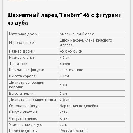
Шахматный ларец "Гамбит" 45 с фигурами
из дуба
Материал доски:
Американский орех
Шпон макоре, клена, красного
Игровое поле:
дерева
Размер доски:
45 х 45 х 7 см
Размер клетки:
4,5 см
Тип доски:
ларец
Шахматные фигуры:
классические
Высота короля:
10 см
Диаметр основания
3 см
короля:
Высота пешки:
5 см
Диаметр основания пешки:
2,6 см
Основание фигур:
бархатная подклейка
Фигуры светлые:
клён
Фигуры темные:
клён
Утяжеление фигур:
есть
Производитель:
Россия, Польша