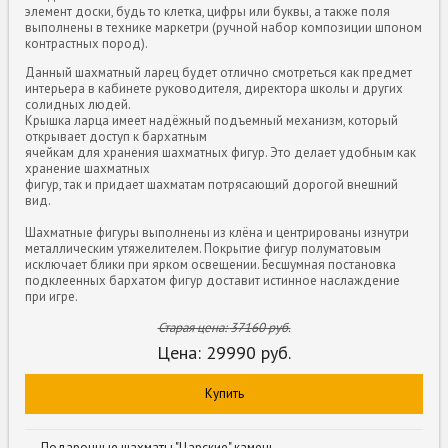
элемент доски, будь то клетка, цифры или буквы, а также поля
выполнены в технике маркетри (ручной набор композиции шпоном
контрастных пород).
Данный шахматный ларец будет отлично смотреться как предмет
интерьера в кабинете руководителя, директора школы и других
солидных людей.
Крышка ларца имеет надёжный подъемный механизм, который
открывает доступ к бархатным
ячейкам для хранения шахматных фигур. Это делает удобным как
хранение шахматных
фигур, так и придает шахматам потрясающий дорогой внешний
вид.
Шахматные фигуры выполнены из клёна и центрированы изнутри
металлическим утяжелителем. Покрытие фигур полуматовым
исключает блики при ярком освещении. Бесшумная постановка
подклеенных бархатом фигур доставит истинное наслаждение
при игре.
Старая цена:
37160
руб.
Цена:
29990
руб.
Купить
←
Подарочные шахматы "Царские" камень...