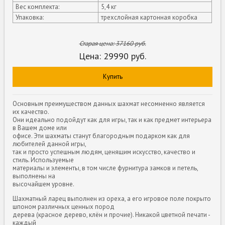
Вес комплекта:
5,4 кг
Упаковка:
трехслойная картонная коробка
Старая цена:
37160
руб.
Цена:
29990
руб.
Купить
Основным преимуществом данных шахмат несомненно является
их качество.
Они идеально подойдут как для игры, так и как предмет интерьера
в Вашем доме или
офисе. Эти шахматы станут благородным подарком как для
любителей данной игры,
так и просто успешным людям, ценящим искусство, качество и
стиль. Используемые
материалы и элементы, в том числе фурнитура замков и петель,
выполнены на
высочайшем уровне.
Шахматный ларец выполнен из ореха, а его игровое поле покрыто
шпоном различных ценных пород
дерева (красное дерево, клён и прочие). Никакой цветной печати -
каждый