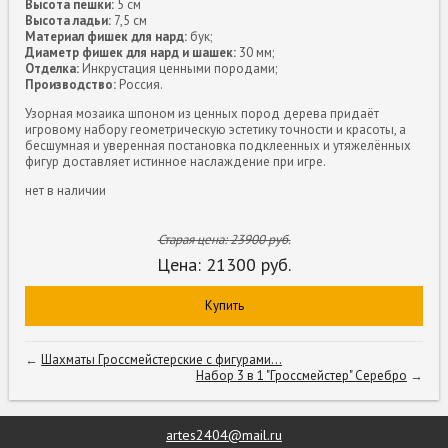
Высота пешки:
5 см
Высота ладьи:
7,5 см
Материал фишек для нард:
бук;
Диаметр фишек для нард и шашек:
30 мм;
Отделка:
Инкрустация ценными породами;
Производство:
Россия.
Узорная мозаика шпоном из ценных пород дерева придаёт
игровому набору геометрическую эстетику точности и красоты, а
бесшумная и уверенная постановка подклеенных и утяжелённых
фигур доставляет истинное наслаждение при игре.
нет в наличии
Старая цена:
23900
руб.
Цена:
21300
руб.
Купить
←
Шахматы Гроссмейстерские с фигурами...
Набор 3 в 1 "Гроссмейстер" Серебро
→
artes2404@mail.ru