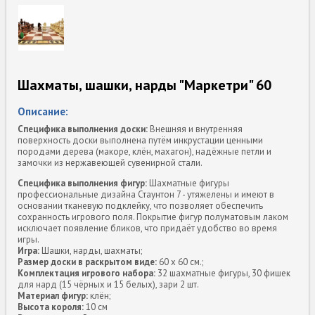
Шахматы, шашки, нарды "Маркетри" 60
Описание:
Специфика выполнения доски:
Внешняя и внутренняя
поверхность доски выполнена путём инкрустации ценными
породами дерева (макоре, клён, махагон), надёжные петли и
замочки из нержавеющей сувенирной стали.
Специфика выполнения фигур:
Шахматные фигуры
профессиональные дизайна Стаунтон 7 - утяжелены и имеют в
основании тканевую подклейку, что позволяет обеспечить
сохранность игрового поля. Покрытие фигур полуматовым лаком
исключает появление бликов, что придаёт удобство во время
игры.
Игра:
Шашки, нарды, шахматы;
Размер доски в раскрытом виде:
60 x 60 см.;
Комплектация игрового набора:
32 шахматные фигуры, 30 фишек
для нард (15 чёрных и 15 белых), зари 2 шт.
Материал фигур:
клён;
Высота короля:
10 см